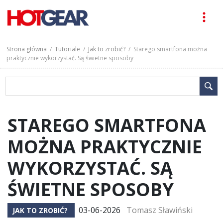
Strona główna
/
Tutoriale
/
Jak to zrobić?
/ Starego smartfona można
praktycznie wykorzystać. Są świetne sposoby
STAREGO SMARTFONA
MOŻNA PRAKTYCZNIE
WYKORZYSTAĆ. SĄ
ŚWIETNE SPOSOBY
03-06-2026
Tomasz Sławiński
JAK TO ZROBIĆ?