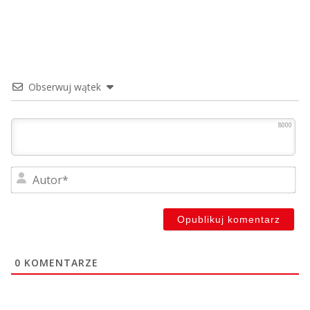
Obserwuj wątek
8000
Au
0
KOMENTARZE