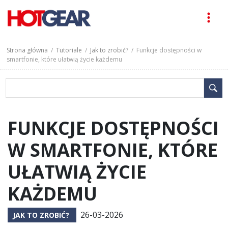
Strona główna
/
Tutoriale
/
Jak to zrobić?
/ Funkcje dostępności w
smartfonie, które ułatwią życie każdemu
FUNKCJE DOSTĘPNOŚCI
W SMARTFONIE, KTÓRE
UŁATWIĄ ŻYCIE
KAŻDEMU
26-03-2026
JAK TO ZROBIĆ?