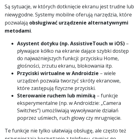
Są sytuacje, w których dotknięcie ekranu jest trudne lub
niewygodne. Systemy mobilne oferują narzędzia, które
pozwalają
obsługiwać urządzenie alternatywnymi
metodami
.
Asystent dotyku (np. AssistiveTouch w iOS)
–
pływające kółko na ekranie dające szybki dostęp
do najważniejszych funkcji: przycisku Home,
głośności, zrzutu ekranu, blokowania itp.
Przyciski wirtualne w Androidzie
– wiele
urządzeń pozwala tworzyć skróty ekranowe,
które zastępują fizyczne przyciski.
Sterowanie ruchem lub mimiką
– funkcje
eksperymentalne (np. w Androidzie: „Camera
Switches”) umożliwiają wywoływanie działań
poprzez uśmiech, ruch głowy czy mrugnięcie.
Te funkcje nie tylko ułatwiają obsługę, ale często też
przyspieszają korzystanie z telefonu, czyniąc go