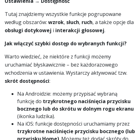
Ustawienia → Dostępność
Tutaj znajdziemy wszystkie funkcje pogrupowane
według obszarów:
wzrok
,
słuch
,
ruch
, a także opcje dla
obsługi dotykowej
i
interakcji głosowej
.
Jak włączyć szybki dostęp do wybranych funkcji?
Warto wiedzieć, że niektóre z funkcji możemy
uruchamiać błyskawicznie – bez każdorazowego
wchodzenia w ustawienia. Wystarczy aktywować tzw.
skrót dostępności
:
Na Androidzie: możemy przypisać wybraną
funkcję do
trzykrotnego naciśnięcia przycisku
bocznego lub do skrótu w dolnym rogu ekranu
(ikonka ludzika).
Na iOS: funkcje dostępności uruchamiamy przez
trzykrotne naciśnięcie przycisku bocznego (lub
przycisku Home)
. Możemy też dodać skróty do