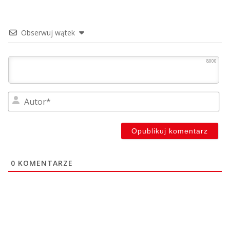
Obserwuj wątek
8000
Au
0
KOMENTARZE