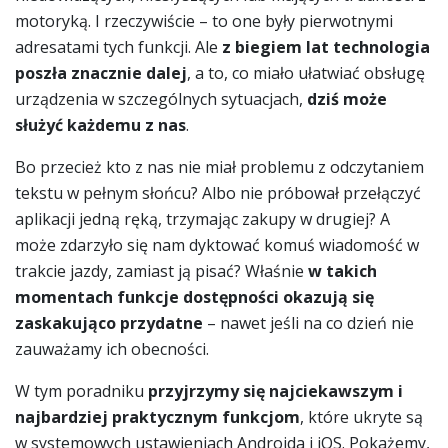
motoryką. I rzeczywiście – to one były pierwotnymi
adresatami tych funkcji. Ale
z biegiem lat technologia
poszła znacznie dalej
, a to, co miało ułatwiać obsługę
urządzenia w szczególnych sytuacjach,
dziś może
służyć każdemu z nas
.
Bo przecież kto z nas nie miał problemu z odczytaniem
tekstu w pełnym słońcu? Albo nie próbował przełączyć
aplikacji jedną ręką, trzymając zakupy w drugiej? A
może zdarzyło się nam dyktować komuś wiadomość w
trakcie jazdy, zamiast ją pisać? Właśnie
w takich
momentach funkcje dostępności okazują się
zaskakująco przydatne
– nawet jeśli na co dzień nie
zauważamy ich obecności.
W tym poradniku
przyjrzymy się najciekawszym i
najbardziej praktycznym funkcjom
, które ukryte są
w systemowych ustawieniach Androida i iOS. Pokażemy,