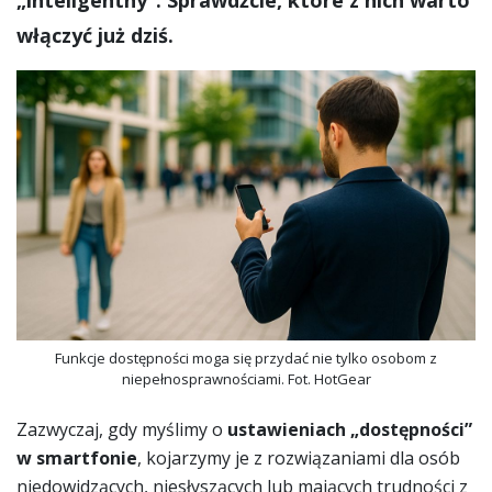
„inteligentny”. Sprawdźcie, które z nich warto
włączyć już dziś.
Funkcje dostępności moga się przydać nie tylko osobom z
niepełnosprawnościami. Fot. HotGear
Zazwyczaj, gdy myślimy o
ustawieniach „dostępności”
w smartfonie
, kojarzymy je z rozwiązaniami dla osób
niedowidzących, niesłyszących lub mających trudności z