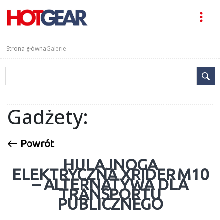
Strona główna
Galerie
Gadżety:
Powrót
HULAJNOGA
ELEKTRYCZNA XRIDER M10
– ALTERNATYWA DLA
TRANSPORTU
PUBLICZNEGO