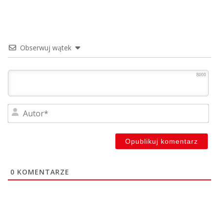
Obserwuj wątek
8000
Au
0
KOMENTARZE