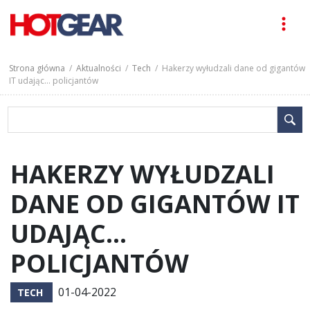
Strona główna
/
Aktualności
/
Tech
/ Hakerzy wyłudzali dane od gigantów
IT udając… policjantów
HAKERZY WYŁUDZALI
DANE OD GIGANTÓW IT
UDAJĄC…
POLICJANTÓW
01-04-2022
TECH