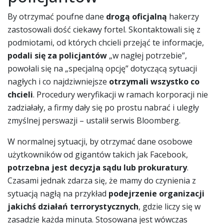
By otrzymać poufne dane
drogą oficjalną
hakerzy
zastosowali dość ciekawy fortel. Skontaktowali się z
podmiotami, od których chcieli przejąć te informacje,
podali się za policjantów
„w nagłej potrzebie”,
powołali się na „specjalną opcję” dotyczącą sytuacji
nagłych i co najdziwniejsze
otrzymali wszystko co
chcieli
. Procedury weryfikacji w ramach korporacji nie
zadziałały, a firmy dały się po prostu nabrać i uległy
zmyślnej perswazji – ustalił serwis Bloomberg.
W normalnej sytuacji, by otrzymać dane osobowe
użytkowników od gigantów takich jak Facebook,
potrzebna jest decyzja sądu lub prokuratury
.
Czasami jednak zdarza się, że mamy do czynienia z
sytuacją nagłą na przykład
podejrzenie organizacji
jakichś działań terrorystycznych
, gdzie liczy się w
zasadzie każda minuta. Stosowana jest wówczas