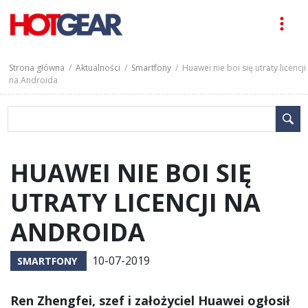
Strona główna
/
Aktualności
/
Smartfony
/ Huawei nie boi się utraty licencji
na Androida
HUAWEI NIE BOI SIĘ
UTRATY LICENCJI NA
ANDROIDA
10-07-2019
SMARTFONY
Ren Zhengfei, szef i założyciel Huawei ogłosił