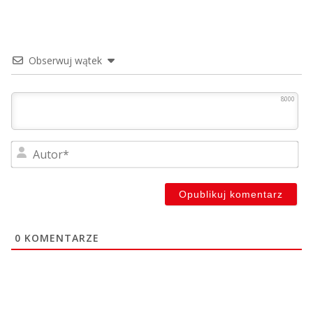
Obserwuj wątek
8000
Au
0
KOMENTARZE