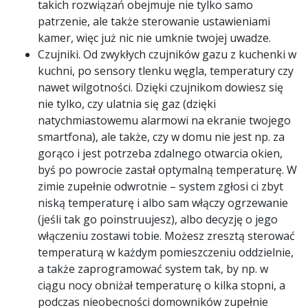
takich rozwiązań obejmuje nie tylko samo
patrzenie, ale także sterowanie ustawieniami
kamer, więc już nic nie umknie twojej uwadze.
Czujniki. Od zwykłych czujników gazu z kuchenki w
kuchni, po sensory tlenku węgla, temperatury czy
nawet wilgotności. Dzięki czujnikom dowiesz się
nie tylko, czy ulatnia się gaz (dzięki
natychmiastowemu alarmowi na ekranie twojego
smartfona), ale także, czy w domu nie jest np. za
gorąco i jest potrzeba zdalnego otwarcia okien,
byś po powrocie zastał optymalną temperaturę. W
zimie zupełnie odwrotnie – system zgłosi ci zbyt
niską temperaturę i albo sam włączy ogrzewanie
(jeśli tak go poinstruujesz), albo decyzję o jego
włączeniu zostawi tobie. Możesz zresztą sterować
temperaturą w każdym pomieszczeniu oddzielnie,
a także zaprogramować system tak, by np. w
ciągu nocy obniżał temperaturę o kilka stopni, a
podczas nieobecności domowników zupełnie