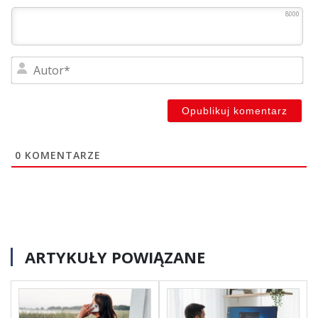
8000
Au
0
KOMENTARZE
ARTYKUŁY POWIĄZANE