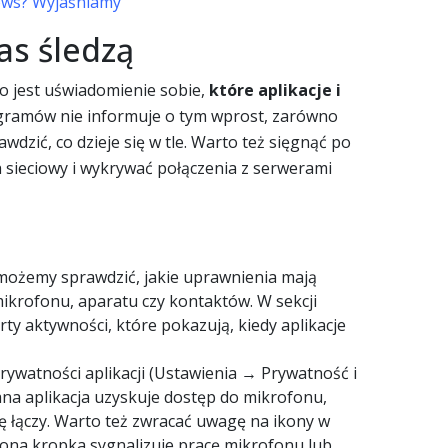
dows? Wyjaśniamy
as śledzą
o jest uświadomienie sobie,
które aplikacje i
gramów nie informuje o tym wprost, zarówno
wdzić, co dzieje się w tle. Warto też sięgnąć po
h sieciowy i wykrywać połączenia z serwerami
ożemy sprawdzić, jakie uprawnienia mają
 mikrofonu, aparatu czy kontaktów. W sekcji
y aktywności, które pokazują, kiedy aplikacje
rywatności aplikacji (Ustawienia → Prywatność i
ana aplikacja uzyskuje dostęp do mikrofonu,
ię łączy. Warto też zwracać uwagę na ikony w
na kropka sygnalizuje pracę mikrofonu lub