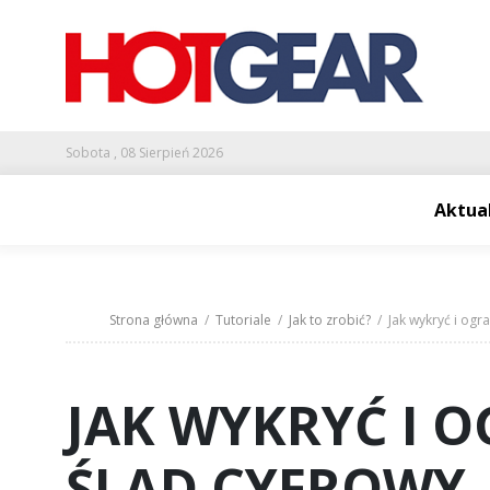
Sobota , 08 Sierpień 2026
Aktua
Strona główna
/
Tutoriale
/
Jak to zrobić?
/ Jak wykryć i ogra
JAK WYKRYĆ I 
ŚLAD CYFROWY 