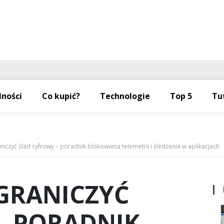
lności
Co kupić?
Technologie
Top 5
Tu
niczyć ślad cyfrowy – poradnik blokowania telemetrii i śledzenia w aplikacjach
OGRANICZYĆ
– PORADNIK