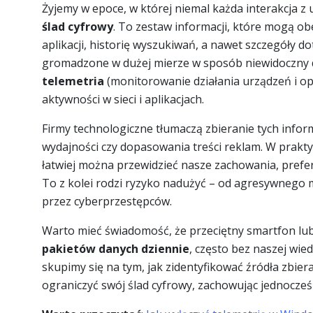
Żyjemy w epoce, w której niemal każda interakcja 
ślad cyfrowy
. To zestaw informacji, które mogą ob
aplikacji, historię wyszukiwań, a nawet szczegóły d
gromadzone w dużej mierze w sposób niewidoczny d
telemetria
(monitorowanie działania urządzeń i 
aktywności w sieci i aplikacjach.
Firmy technologiczne tłumaczą zbieranie tych inform
wydajności czy dopasowania treści reklam. W praktyc
łatwiej można przewidzieć nasze zachowania, prefer
To z kolei rodzi ryzyko nadużyć – od agresywnego
przez cyberprzestępców.
Warto mieć świadomość, że przeciętny smartfon lu
pakietów danych dziennie
, często bez naszej wied
skupimy się na tym, jak zidentyfikować źródła zbiera
ograniczyć swój ślad cyfrowy, zachowując jednocześ