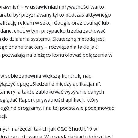
prawnień – w ustawieniach prywatności warto
aparatu był przyznawany tylko podczas aktywnego
alizację reklam w sekcji Google oraz usunąć lub
 dane, choć w tym przypadku trzeba zachować
do działania systemu. Skuteczną metodą jest
ego znane trackery – rozwiązania takie jak
pozwalają na bieżąco kontrolować połączenia w
w sobie zapewnia większą kontrolę nad
ączyć opcję „Śledzenie między aplikacjami”,
i kamery, a także zablokować wysyłanie danych
glądać Raport prywatności aplikacji, który
zególne programy, i na tej podstawie podejmować
cji.
nych narzędzi, takich jak O&O ShutUp10 w
ugi raportowania. W przeglądarkach dobrze jest