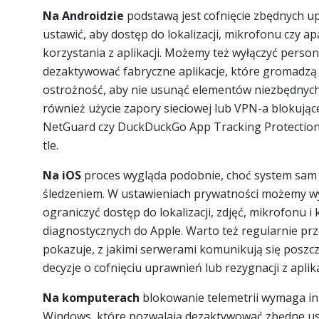
Na Androidzie
podstawą jest cofnięcie zbędnych u
ustawić, aby dostęp do lokalizacji, mikrofonu czy 
korzystania z aplikacji. Możemy też wyłączyć person
dezaktywować fabryczne aplikacje, które gromadzą
ostrożność, aby nie usunąć elementów niezbędnych 
również użycie zapory sieciowej lub VPN-a blokując
NetGuard czy DuckDuckGo App Tracking Protection 
tle.
Na iOS
proces wygląda podobnie, choć system sam 
śledzeniem. W ustawieniach prywatności możemy wył
ograniczyć dostęp do lokalizacji, zdjęć, mikrofonu 
diagnostycznych do Apple. Warto też regularnie prze
pokazuje, z jakimi serwerami komunikują się poszc
decyzje o cofnięciu uprawnień lub rezygnacji z aplika
Na komputerach
blokowanie telemetrii wymaga in
Windows, które pozwalają dezaktywować zbędne usł