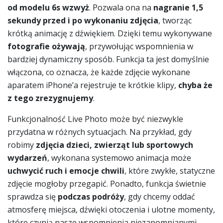
od modelu 6s wzwyż
. Pozwala ona na
nagranie
1,5
sekundy przed i po wykonaniu zdjęcia
, tworząc
krótką animację z dźwiękiem. Dzięki temu wykonywane
fotografie ożywają
, przywołując wspomnienia w
bardziej dynamiczny sposób. Funkcja ta jest domyślnie
włączona, co oznacza, że każde zdjęcie wykonane
aparatem iPhone’a rejestruje te krótkie klipy,
chyba że
z tego zrezygnujemy
.
Funkcjonalność Live Photo może być niezwykle
przydatna w różnych sytuacjach. Na przykład, gdy
robimy
zdjęcia dzieci, zwierząt lub sportowych
wydarzeń
, wykonana systemowo animacja może
uchwycić ruch i emocje chwili
, które zwykłe, statyczne
zdjęcie mogłoby przegapić. Ponadto, funkcja świetnie
sprawdza się
podczas podróży
, gdy chcemy oddać
atmosferę miejsca, dźwięki otoczenia i ulotne momenty,
które czynią nasze wspomnienia niezapomnianymi.