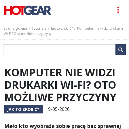
Strona główna
/
Tutoriale
/
Jak to zrobić?
/ Komputer nie widzi drukarki
Wi-Fi? Oto możliwe przyczyny
KOMPUTER NIE WIDZI
DRUKARKI WI-FI? OTO
MOŻLIWE PRZYCZYNY
19-05-2026
JAK TO ZROBIĆ?
Mało kto wyobraża sobie pracę bez sprawnej