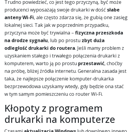
Trudno powiedzieć, co jest tego przyczyną, być może
producenci wyposażają swoje drukarki w dość
słabe
anteny Wi-Fi
, ale często zdarza się, że gubią one zasięg
lokalnej sieci. Tak jak w poprzednim przypadku,
przyczyna może być trywialna –
fizyczna przeszkoda
na drodze sygnału
, lub po prostu
zbyt duża
odległość drukarki do routera
. Jeśli mamy problem z
uzyskaniem stałego i trwałego połączenia drukarki z
komputerem, warto ją po prostu
przestawić
, choćby
na próbę, bliżej źródła internetu. Generalna zasada jest
taka, że najlepsze połączenie komputer-drukarka
bezprzewodowa uzyskamy wtedy, gdy będzie ona stać
w tym samym pomieszczeniu co router Wi-Fi.
Kłopoty z programem
drukarki na komputerze
Czasami
aktualizacja Windows
lub dowolnego innego