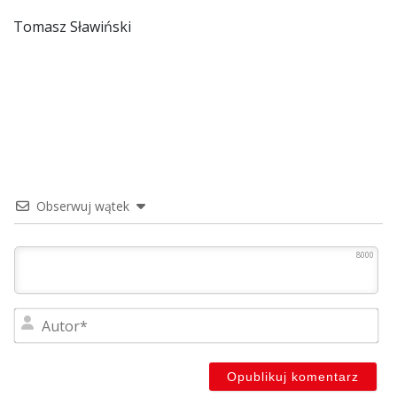
Tomasz Sławiński
Obserwuj wątek
8000
Au