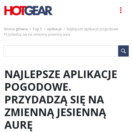
Strona główna
/
Top 5
/
Aplikacje
/ Najlepsze aplikacje pogodowe.
Przydadzą się na zmienną jesienną aurę
NAJLEPSZE APLIKACJE
POGODOWE.
PRZYDADZĄ SIĘ NA
ZMIENNĄ JESIENNĄ
AURĘ