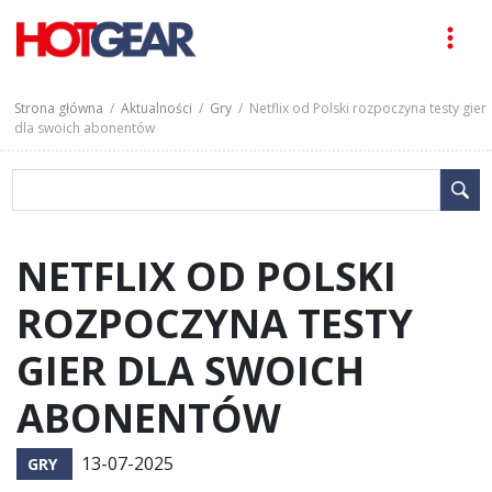
Strona główna
/
Aktualności
/
Gry
/ Netflix od Polski rozpoczyna testy gier
dla swoich abonentów
NETFLIX OD POLSKI
ROZPOCZYNA TESTY
GIER DLA SWOICH
ABONENTÓW
13-07-2025
GRY