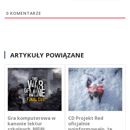
0
KOMENTARZE
ARTYKUŁY POWIĄZANE
Gra komputerowa w
CD Projekt Red
kanonie lektur
oficjalnie
szkolnych. MEiN
poinformowało, że