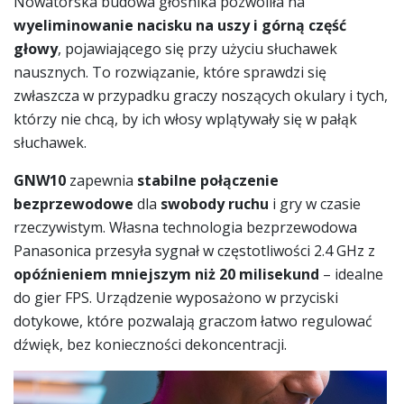
Nowatorska budowa głośnika pozwoliła na
wyeliminowanie nacisku na uszy i górną część
głowy
, pojawiającego się przy użyciu słuchawek
nausznych. To rozwiązanie, które sprawdzi się
zwłaszcza w przypadku graczy noszących okulary i tych,
którzy nie chcą, by ich włosy wplątywały się w pałąk
słuchawek.
GNW10
zapewnia
stabilne połączenie
bezprzewodowe
dla
swobody ruchu
i gry w czasie
rzeczywistym. Własna technologia bezprzewodowa
Panasonica przesyła sygnał w częstotliwości 2.4 GHz z
opóźnieniem mniejszym niż 20 milisekund
– idealne
do gier FPS. Urządzenie wyposażono w przyciski
dotykowe, które pozwalają graczom łatwo regulować
dźwięk, bez konieczności dekoncentracji.