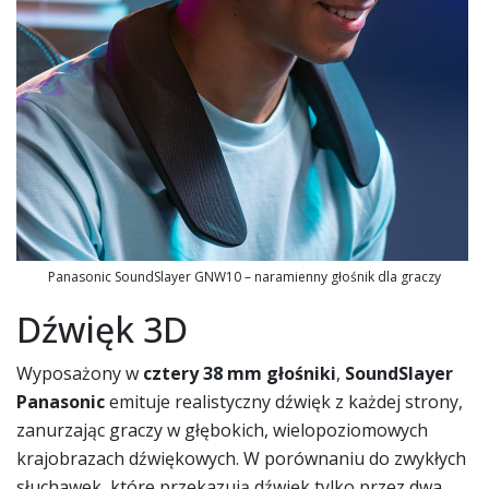
Panasonic SoundSlayer GNW10 – naramienny głośnik dla graczy
Dźwięk 3D
Wyposażony w
cztery 38 mm głośniki
,
SoundSlayer
Panasonic
emituje realistyczny dźwięk z każdej strony,
zanurzając graczy w głębokich, wielopoziomowych
krajobrazach dźwiękowych. W porównaniu do zwykłych
słuchawek, które przekazują dźwięk tylko przez dwa