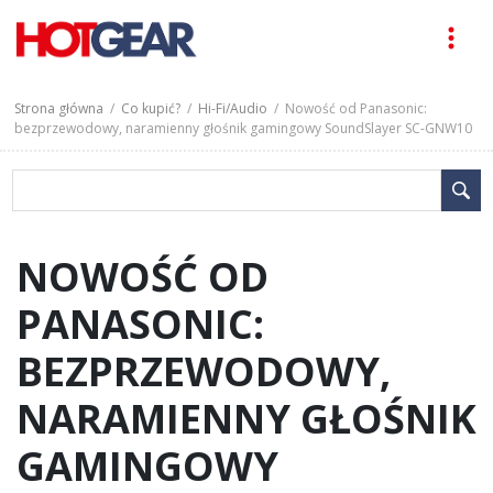
Strona główna
/
Co kupić?
/
Hi-Fi/Audio
/ Nowość od Panasonic:
bezprzewodowy, naramienny głośnik gamingowy SoundSlayer SC-GNW10
NOWOŚĆ OD
PANASONIC:
BEZPRZEWODOWY,
NARAMIENNY GŁOŚNIK
GAMINGOWY