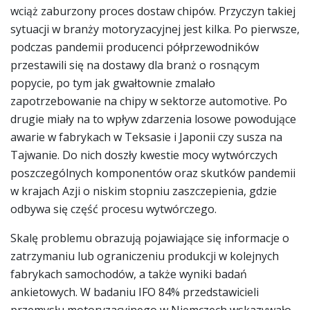
wciąż zaburzony proces dostaw chipów. Przyczyn takiej
sytuacji w branży motoryzacyjnej jest kilka. Po pierwsze,
podczas pandemii producenci półprzewodników
przestawili się na dostawy dla branż o rosnącym
popycie, po tym jak gwałtownie zmalało
zapotrzebowanie na chipy w sektorze automotive. Po
drugie miały na to wpływ zdarzenia losowe powodujące
awarie w fabrykach w Teksasie i Japonii czy susza na
Tajwanie. Do nich doszły kwestie mocy wytwórczych
poszczególnych komponentów oraz skutków pandemii
w krajach Azji o niskim stopniu zaszczepienia, gdzie
odbywa się część procesu wytwórczego.
Skalę problemu obrazują pojawiające się informacje o
zatrzymaniu lub ograniczeniu produkcji w kolejnych
fabrykach samochodów, a także wyniki badań
ankietowych. W badaniu IFO 84% przedstawicieli
przemysłu motoryzacyjnego w Niemczech wskazywało