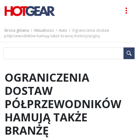
Strona główna
/
Aktualności
/
Auto
/ Ograniczenia dostaw
półprzewodników hamują także branżę motoryzacyjną
OGRANICZENIA
DOSTAW
PÓŁPRZEWODNIKÓW
HAMUJĄ TAKŻE
BRANŻĘ