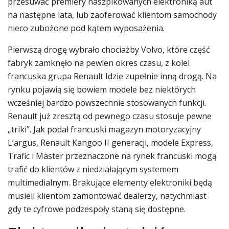
przesuwać premiery naszpikowanych elektroniką aut
na następne lata, lub zaoferować klientom samochody
nieco zubożone pod kątem wyposażenia.
Pierwszą drogę wybrało chociażby Volvo, które część
fabryk zamknęło na pewien okres czasu, z kolei
francuska grupa Renault Idzie zupełnie inną drogą. Na
rynku pojawią się bowiem modele bez niektórych
wcześniej bardzo powszechnie stosowanych funkcji.
Renault już zresztą od pewnego czasu stosuje pewne
„triki”. Jak podał francuski magazyn motoryzacyjny
L’argus, Renault Kangoo II generacji, modele Express,
Trafic i Master przeznaczone na rynek francuski mogą
trafić do klientów z niedziałającym systemem
multimedialnym. Brakujące elementy elektroniki będą
musieli klientom zamontować dealerzy, natychmiast
gdy te cyfrowe podzespoły staną się dostępne.