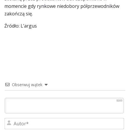
momencie gdy rynkowe niedobory półprzewodników
zakończą się.
Źródło: L’argus
Obserwuj wątek
8000
Au