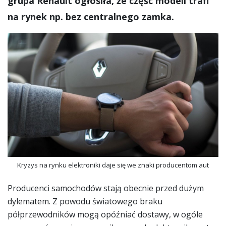
grupa Renault ogłosiła, że część modeli trafi
na rynek np. bez centralnego zamka.
Kryzys na rynku elektroniki daje się we znaki producentom aut
Producenci samochodów stają obecnie przed dużym
dylematem. Z powodu światowego braku
półprzewodników mogą opóźniać dostawy, w ogóle