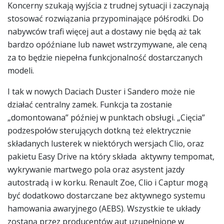
Koncerny szukają wyjścia z trudnej sytuacji i zaczynają
stosować rozwiązania przypominające półśrodki. Do
nabywców trafi więcej aut a dostawy nie będą aż tak
bardzo opóźniane lub nawet wstrzymywane, ale ceną
za to będzie niepełna funkcjonalność dostarczanych
modeli.
I tak w nowych Daciach Duster i Sandero może nie
działać centralny zamek. Funkcja ta zostanie
„domontowana” później w punktach obsługi. „Cięcia”
podzespołów sterujących dotkną też elektrycznie
składanych lusterek w niektórych wersjach Clio, oraz
pakietu Easy Drive na który składa aktywny tempomat,
wykrywanie martwego pola oraz asystent jazdy
autostradą i w korku. Renault Zoe, Clio i Captur mogą
być dodatkowo dostarczane bez aktywnego systemu
hamowania awaryjnego (AEBS). Wszystkie te układy
zostaną przez producentów aut uzupełnione w