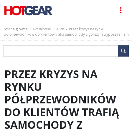
Strona główna
/
Aktualności
/
Auto
/ Przez kryzys na rynku
półprzewodników do klientów trafią samochody z gorszym wyposażeniem
PRZEZ KRYZYS NA
RYNKU
PÓŁPRZEWODNIKÓW
DO KLIENTÓW TRAFIĄ
SAMOCHODY Z