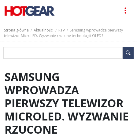
Strona główna
/
Aktualności
/
RTV
/ Samsung wprowadza pierwszy
telewizor MicroLED. Wyzwanie rzucone technologii OLED?
SAMSUNG
WPROWADZA
PIERWSZY TELEWIZOR
MICROLED. WYZWANIE
RZUCONE