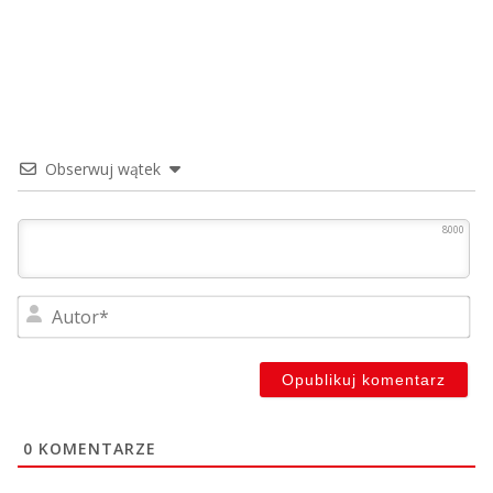
Obserwuj wątek
8000
Au
0
KOMENTARZE