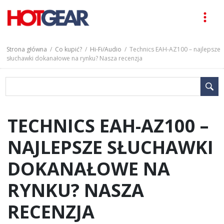
Strona główna
/
Co kupić?
/
Hi-Fi/Audio
/ Technics EAH-AZ100 – najlepsze
słuchawki dokanałowe na rynku? Nasza recenzja
TECHNICS EAH-AZ100 –
NAJLEPSZE SŁUCHAWKI
DOKANAŁOWE NA
RYNKU? NASZA
RECENZJA