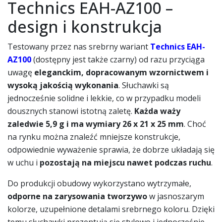
Technics EAH-AZ100 –
design i konstrukcja
Testowany przez nas srebrny wariant
Technics EAH-
AZ100
(dostępny jest także czarny) od razu przyciąga
uwagę
eleganckim, dopracowanym wzornictwem i
wysoką jakością wykonania
. Słuchawki są
jednocześnie solidne i lekkie, co w przypadku modeli
dousznych stanowi istotną zaletę.
Każda waży
zaledwie 5,9 g i ma wymiary 26 x 21 x 25 mm
. Choć
na rynku można znaleźć mniejsze konstrukcje,
odpowiednie wyważenie sprawia, że dobrze układają się
w uchu i
pozostają na miejscu nawet podczas ruchu
.
Do produkcji obudowy wykorzystano wytrzymałe,
odporne na zarysowania tworzywo
w jasnoszarym
kolorze, uzupełnione detalami srebrnego koloru. Dzięki
temu słuchawki prezentują się stylowo i jednocześnie