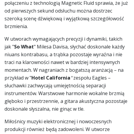
połączeniu z technologią Magnetic Fluid sprawia, że już
od pierwszych sekund odsłuchu można dostrzec
szeroką scenę dźwiękową i wyjątkową szczegółowość
brzmienia.
W utworach wymagających precyzji i dynamiki, takich
jak "
So What
" Milesa Davisa, słychać doskonale każdy
niuans kontrabasu, a trąbka pozostaje wyraźna i nie
traci na klarowności nawet w bardziej intensywnych
momentach. W nagraniach z bogatszą aranżacją – na
przykład w "
Hotel California
"
zespołu Eagles –
słuchawki zachwycają umiejętnością separacji
instrumentów. Warstwowe harmonie wokalne brzmią
głęboko i przestrzennie, a gitara akustyczna pozostaje
doskonale słyszalna, nie ginąc w tle.
Miłośnicy muzyki elektronicznej i nowoczesnych
produkcji również będą zadowoleni. W utworze