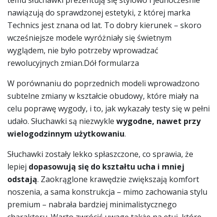
nawiązują do sprawdzonej estetyki, z której marka
Technics jest znana od lat. To dobry kierunek – skoro
wcześniejsze modele wyróżniały się świetnym
wyglądem, nie było potrzeby wprowadzać
rewolucyjnych zmian.Dół formularza
W porównaniu do poprzednich modeli wprowadzono
subtelne zmiany w kształcie obudowy, które miały na
celu poprawę wygody, i to, jak wykazały testy się w pełni
udało. Słuchawki są niezwykle
wygodne, nawet przy
wielogodzinnym użytkowaniu
.
Słuchawki zostały lekko spłaszczone, co sprawia, że
lepiej
dopasowują się do kształtu ucha i mniej
odstają
. Zaokrąglone krawędzie zwiększają komfort
noszenia, a sama konstrukcja – mimo zachowania stylu
premium – nabrała bardziej minimalistycznego
charakteru. Warto zwrócić uwagę także na etui, które