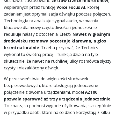
słuchawce zastosowano
zestaw trzech mikrofonów
,
wspieranych przez funkcję
Voice Focus AI
, której
zadaniem jest optymalizacja dźwięku podczas połączeń.
Technologia ta analizuje sygnał audio, wzmacnia
kluczowe dla mowy częstotliwości i jednocześnie
redukuje hałasy z otoczenia. Efekt?
Nawet w głośnym
środowisku rozmowa pozostaje klarowna, a głos
brzmi naturalnie
. Trzeba przyznać, że Technics
wykonał tu świetną pracę – funkcja działa na tyle
skutecznie, że nawet na ruchliwej ulicy rozmówca słyszy
czysty i niezakłócony dźwięk.
W przeciwieństwie do większości słuchawek
bezprzewodowych, które obsługują jednoczesne
połączenie z dwoma urządzeniami, model
AZ100
pozwala sparować aż trzy urządzenia jednocześnie
.
To znacząco podnosi wygodę użytkowania, szczególnie
w przypadku osób, które na co dzień korzystają z kilku