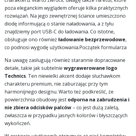
poza eleganckim wyglądem oferuje kilka praktycznych
rozwiązań. Na jego zewnętrznej ściance umieszczono
diodę informującą o stanie naładowania, a z tyłu
znajdziemy port USB-C do ładowania. Co istotne,
obsługuje ono również
ładowanie bezprzewodowe
,
co podnosi wygodę użytkowania.Początek formularza
Na uwagę zasługują również starannie dopracowane
detale, takie jak subtelnie
wygrawerowane logo
Technics
. Ten niewielki akcent dodaje słuchawkom
charakteru premium, nie zaburzając przy tym
harmonijnego designu. Warto też podkreślić, że
powierzchnia obudowy jest
odporna na zabrudzenia i
nie zbiera odcisków palców
– co jest dużą zaletą,
zwłaszcza w przypadku jasnych kolorów i błyszczących
wykończeń.
W zestawie użytkownik otrzymuje aż pięć kompletów