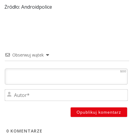
Żródło: Androidpolice
Obserwuj wątek
8000
Au
0
KOMENTARZE