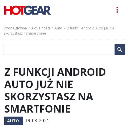
Strona główna
/
Aktualności
/
Auto
/ Z funkcji Android Auto już nie
skorzystasz na smartfonie
Z FUNKCJI ANDROID
AUTO JUŻ NIE
SKORZYSTASZ NA
SMARTFONIE
19-08-2021
AUTO