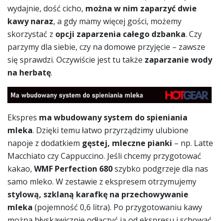
wydajnie, dość cicho,
można w nim zaparzyć dwie
kawy naraz
, a gdy mamy więcej gości, możemy
skorzystać z
opcji zaparzenia całego dzbanka
. Czy
parzymy dla siebie, czy na domowe przyjęcie – zawsze
się sprawdzi. Oczywiście jest tu także
zaparzanie wody
na herbatę
.
Ekspres
ma wbudowany system do spieniania
mleka
. Dzięki temu łatwo przyrządzimy ulubione
napoje z dodatkiem
gęstej, mleczne pianki
– np. Latte
Macchiato czy Cappuccino. Jeśli chcemy przygotować
kakao,
WMF Perfection 680
szybko podgrzeje dla nas
samo mleko. W zestawie z ekspresem otrzymujemy
stylową, szklaną karafkę na przechowywanie
mleka
(pojemność 0,6 litra). Po przygotowaniu kawy
można błyskawicznie odłączyć ją od ekspresu i schować