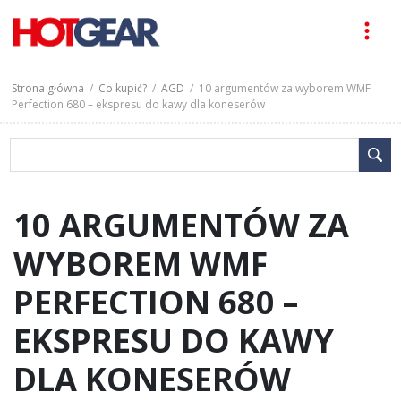
Strona główna
/
Co kupić?
/
AGD
/ 10 argumentów za wyborem WMF
Perfection 680 – ekspresu do kawy dla koneserów
10 ARGUMENTÓW ZA
WYBOREM WMF
PERFECTION 680 –
EKSPRESU DO KAWY
DLA KONESERÓW