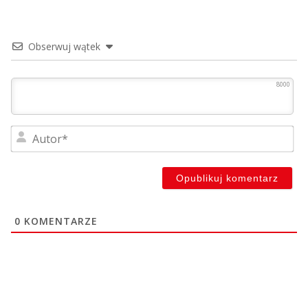
Obserwuj wątek
8000
Au
0
KOMENTARZE