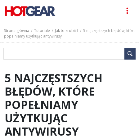
Strona główna
/
Tutoriale
/
Jak to zrobić?
/ 5 najczęstszych błędów, które
popełniamy użytkując antywirusy
5 NAJCZĘSTSZYCH
BŁĘDÓW, KTÓRE
POPEŁNIAMY
UŻYTKUJĄC
ANTYWIRUSY