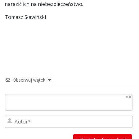
narazić ich na niebezpieczeństwo.
Tomasz Sławiński
Obserwuj wątek
8000
Au