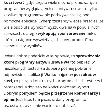
kosztować
, gdyż często wiele mocno promowanych
programów wyglądających na antywirusowe to tylko
złośliwe oprogramowanie podszywające się pod
pomocne aplikacje. Cyberprzestępcy wiedzą przecież, że
wiele osób ufa wynikom wyszukiwania w popularnych
serwisach, dlatego
wykupują sponsorowane linki
,
które następnie wyświetlają ich lipny „produkt” na
szczycie listy wyników.
Jedyne dobre podejście w tej sprawie, to
sprawdzenie,
które programy antywirusowe warto pobrać
(w
niezależnych testach) a dopiero później pobranie
odpowiedniej aplikacji.
Warto
najpierw
poszukać w
sieci
, co piszą o konkretnych programach ich testerzy i
recenzenci, a dopiero na końcu dokonać wyboru.
Dobrym pomysłem będzie
przejrzenie komentarzy i
opinii
. Jeśli ktoś tam pisze, iż dany program to
oszustwo, zwykle nie warto go pobierać.