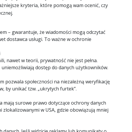
ażniejsze kryteria, które pomogą wam ocenić, czy
cznej.
sałem – gwarantuje, że wiadomości mogą odczytać
awet dostawca usługi. To ważne w ochronie
i
i, nawet w teorii, prywatność nie jest pełna.
o uniemożliwiają dostęp do danych użytkowników.
pozwala społeczności na niezależną weryfikację
, by unikać tzw. „ukrytych furtek”.
gia mają surowe prawo dotyczące ochrony danych
 zlokalizowanymi w USA, gdzie obowiązują mniej
 danych. Jeśli widzicie reklamy lub komunikaty o