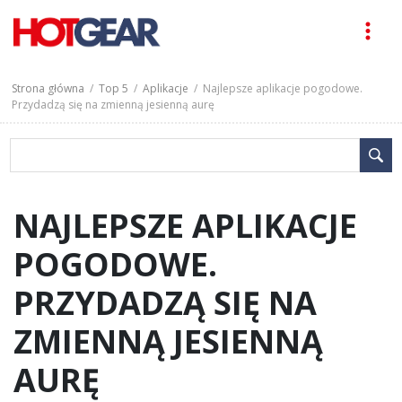
Strona główna
/
Top 5
/
Aplikacje
/ Najlepsze aplikacje pogodowe.
Przydadzą się na zmienną jesienną aurę
NAJLEPSZE APLIKACJE
POGODOWE.
PRZYDADZĄ SIĘ NA
ZMIENNĄ JESIENNĄ
AURĘ