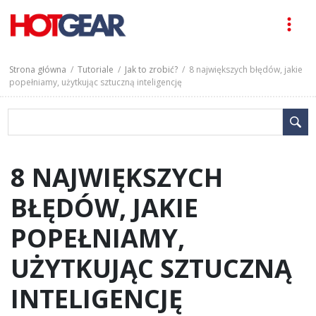
Strona główna
/
Tutoriale
/
Jak to zrobić?
/ 8 największych błędów, jakie
popełniamy, użytkując sztuczną inteligencję
8 NAJWIĘKSZYCH
BŁĘDÓW, JAKIE
POPEŁNIAMY,
UŻYTKUJĄC SZTUCZNĄ
INTELIGENCJĘ