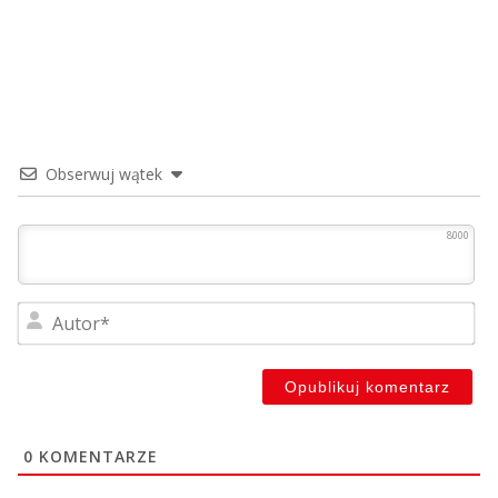
Obserwuj wątek
8000
Au
0
KOMENTARZE