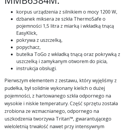
MMB6384M:
korpus urządzenia z silnikiem o mocy 1200 W,
dzbanek miksera ze szkła ThermoSafe o
pojemności 1,5 litra z miarką i wkładką tnącą
EasyKlick,
pokrywa z uszczelką,
popychacz,
butelka ToGo z wkładką tnącą oraz pokrywką z
uszczelką i zamykanym otworem do picia,
instrukcja obsługi.
Pierwszym elementem z zestawu, który wyjęliśmy z
pudełka, był solidnie wykonany kielich o dużej
pojemności, z hartowanego szkła odpornego na
wysokie i niskie temperatury. Część sprzętu została
zrobiona ze wzmacnianego, odpornego na
uszkodzenia tworzywa Tritan™, gwarantującego
wieloletnią trwałość nawet przy intensywnym