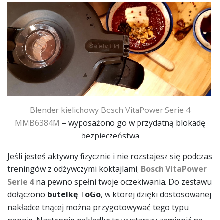
Blender kielichowy
Bosch VitaPower Serie 4
MMB6384M
– wyposażono go w przydatną blokadę
bezpieczeństwa
Jeśli jesteś aktywny fizycznie i nie rozstajesz się podczas
treningów z odżywczymi koktajlami,
Bosch VitaPower
Serie 4
na pewno spełni twoje oczekiwania. Do zestawu
dołączono
butelkę ToGo
, w której dzięki dostosowanej
nakładce tnącej można przygotowywać tego typu
napoje. Następnie nakładkę tę wystarczy zamienić na