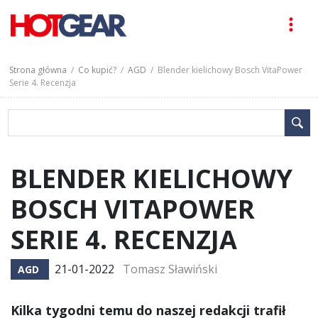
Strona główna
/
Co kupić?
/
AGD
/ Blender kielichowy Bosch VitaPower
Serie 4. Recenzja
BLENDER KIELICHOWY
BOSCH VITAPOWER
SERIE 4. RECENZJA
21-01-2022
Tomasz Sławiński
AGD
Kilka tygodni temu do naszej redakcji trafił