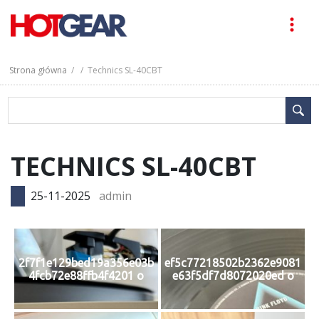
Strona główna
/ / Technics SL-40CBT
TECHNICS SL-40CBT
25-11-2025
admin
2f7f1e129bed19a356e03b
ef5c77218502b2362e9081
4fcb72e88ffb4f4201 o
e63f5df7d8072020ed o