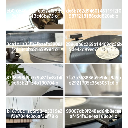
bb0f0b46e6abfeb57a0f9d5
de6b762d9460146119f2f0
3e3fd73013c46be75 o
587f218186cdd820eb o
3ca1d1a33f03fbaefb59081
2886ab6c269b14409dc56b
f24c3c0ba81659984 o
5de42d99ec77b5f41d o
8706e98d9b7c9a81be8cf4f
7fa3b368836a9e94ec9a5b
9d65b2f154b190704 o
d2921705c36e3051c6 o
b16790c1ad5f984b5319e2
99007db9f248ad64b8ecee
f3e7044c3c6af38f78 o
af454fa3e4ea160c04 o