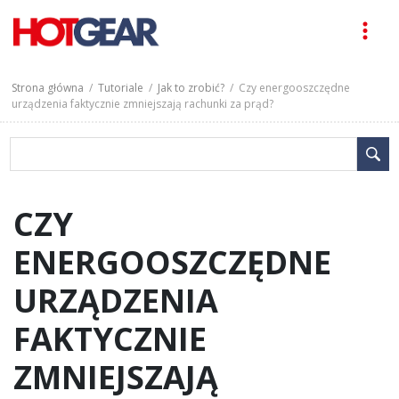
Strona główna
/
Tutoriale
/
Jak to zrobić?
/ Czy energooszczędne
urządzenia faktycznie zmniejszają rachunki za prąd?
CZY
ENERGOOSZCZĘDNE
URZĄDZENIA
FAKTYCZNIE
ZMNIEJSZAJĄ