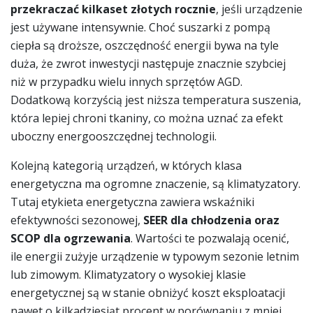
przekraczać kilkaset złotych rocznie
, jeśli urządzenie
jest używane intensywnie. Choć suszarki z pompą
ciepła są droższe, oszczędność energii bywa na tyle
duża, że zwrot inwestycji następuje znacznie szybciej
niż w przypadku wielu innych sprzętów AGD.
Dodatkową korzyścią jest niższa temperatura suszenia,
która lepiej chroni tkaniny, co można uznać za efekt
uboczny energooszczędnej technologii.
Kolejną kategorią urządzeń, w których klasa
energetyczna ma ogromne znaczenie, są klimatyzatory.
Tutaj etykieta energetyczna zawiera wskaźniki
efektywności sezonowej,
SEER dla chłodzenia oraz
SCOP dla ogrzewania
. Wartości te pozwalają ocenić,
ile energii zużyje urządzenie w typowym sezonie letnim
lub zimowym. Klimatyzatory o wysokiej klasie
energetycznej są w stanie obniżyć koszt eksploatacji
nawet o kilkadziesiąt procent w porównaniu z mniej