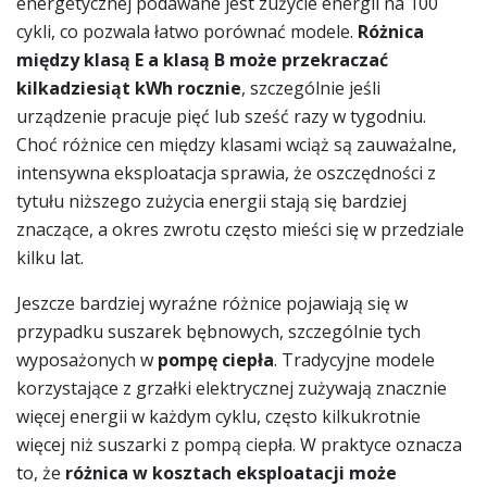
energetycznej podawane jest zużycie energii na 100
cykli, co pozwala łatwo porównać modele.
Różnica
między klasą E a klasą B może przekraczać
kilkadziesiąt kWh rocznie
, szczególnie jeśli
urządzenie pracuje pięć lub sześć razy w tygodniu.
Choć różnice cen między klasami wciąż są zauważalne,
intensywna eksploatacja sprawia, że oszczędności z
tytułu niższego zużycia energii stają się bardziej
znaczące, a okres zwrotu często mieści się w przedziale
kilku lat.
Jeszcze bardziej wyraźne różnice pojawiają się w
przypadku suszarek bębnowych, szczególnie tych
wyposażonych w
pompę ciepła
. Tradycyjne modele
korzystające z grzałki elektrycznej zużywają znacznie
więcej energii w każdym cyklu, często kilkukrotnie
więcej niż suszarki z pompą ciepła. W praktyce oznacza
to, że
różnica w kosztach eksploatacji może