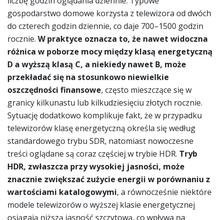
liczbę godzin oglądania dziennie. Typowe
gospodarstwo domowe korzysta z telewizora od dwóch
do czterech godzin dziennie, co daje 700–1500 godzin
rocznie.
W praktyce oznacza to, że nawet widoczna
różnica w poborze mocy między klasą energetyczną
D a wyższą klasą C, a niekiedy nawet B, może
przekładać się na stosunkowo niewielkie
oszczędności finansowe
, często mieszczące się w
granicy kilkunastu lub kilkudziesięciu złotych rocznie.
Sytuację dodatkowo komplikuje fakt, że w przypadku
telewizorów klasę energetyczną określa się według
standardowego trybu SDR, natomiast nowoczesne
treści oglądane są coraz częściej w trybie HDR.
Tryb
HDR, zwłaszcza przy wysokiej jasności, może
znacznie zwiększać zużycie energii w porównaniu z
wartościami katalogowymi
, a równocześnie niektóre
modele telewizorów o wyższej klasie energetycznej
osiągają niższą jasność szczytową, co wpływa na