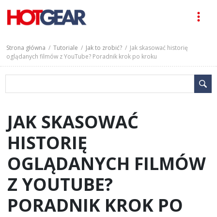
Strona główna
/
Tutoriale
/
Jak to zrobić?
/ Jak skasować historię
oglądanych filmów z YouTube? Poradnik krok po kroku
JAK SKASOWAĆ
HISTORIĘ
OGLĄDANYCH FILMÓW
Z YOUTUBE?
PORADNIK KROK PO