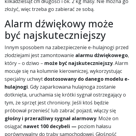
kilkadziesiąt cm długości i ok. 2 kg masy. Nie można go
złożyć, więc trzeba go zabierać ze sobą.
Alarm dźwiękowy może
być najskuteczniejszy
Innym sposobem na zabezpieczenie e-hulajnogi przed
złodziejami jest zamontowanie
alarmu dźwiękowego
,
który – o dziwo –
może być najskuteczniejszy
. Alarm
mocuje się na kolumnie kierowniczej, wykorzystując
specjalny uchwyt
dostosowany do danego modelu e-
hulajnogi
. Gdy zaparkowana hulajnoga zostanie
dotknięta, uruchamia się krótki sygnał ostrzegający o
tym, że sprzęt jest chroniony. Jeśli ktoś będzie
próbował przenieść lub zabrać pojazd, włączy się
głośny i przeraźliwy sygnał alarmowy
. Może on
osiągać
nawet 100 decybeli —
poziom hałasu
porównywalny do trąby samochodowej. Głośność