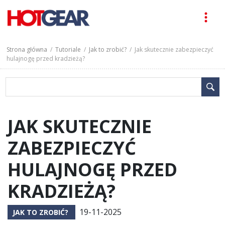
Strona główna
/
Tutoriale
/
Jak to zrobić?
/ Jak skutecznie zabezpieczyć
hulajnogę przed kradzieżą?
JAK SKUTECZNIE
ZABEZPIECZYĆ
HULAJNOGĘ PRZED
KRADZIEŻĄ?
19-11-2025
JAK TO ZROBIĆ?