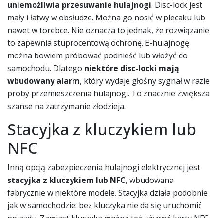
uniemożliwia przesuwanie hulajnogi
. Disc-lock jest
mały i łatwy w obsłudze. Można go nosić w plecaku lub
nawet w torebce. Nie oznacza to jednak, że rozwiązanie
to zapewnia stuprocentową ochronę. E-hulajnogę
można bowiem próbować podnieść lub włożyć do
samochodu. Dlatego
niektóre disc-locki mają
wbudowany alarm
, który wydaje głośny sygnał w razie
próby przemieszczenia hulajnogi. To znacznie zwiększa
szanse na zatrzymanie złodzieja.
Stacyjka z kluczykiem lub
NFC
Inną opcją zabezpieczenia hulajnogi elektrycznej jest
stacyjka z kluczykiem lub NFC
, wbudowana
fabrycznie w niektóre modele. Stacyjka działa podobnie
jak w samochodzie: bez kluczyka nie da się uruchomić
pojazdu. Zamiast kluczyka można też używać karty NFC,