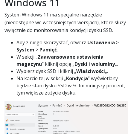
Windows 11
System Windows 11 ma specjalne narzędzie
(niedostępne we wcześniejszych wersjach), które służy
wyłącznie do monitorowania kondycji dysku SSD.
Aby z niego skorzystać, otwórz
Ustawienia
>
System
>
Pamięć
.
W sekcji „
Zaawansowane ustawienia
magazynu
” kliknij opcję „
Dyski i woluminy
„.
Wybierz dysk SSD i kliknij „
Właściwości
„.
Na karcie tej w sekcji „
Kondycja
” wyświetlany
będzie stan dysku SSD w %. Im mniejszy procent,
tym większe zużycie dysku.