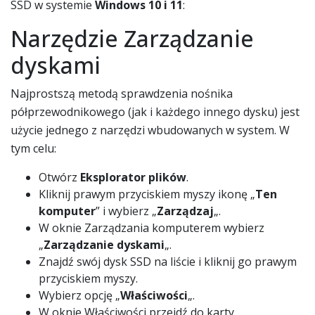
SSD w systemie
Windows 10 i 11
:
Narzędzie Zarządzanie
dyskami
Najprostszą metodą sprawdzenia nośnika
półprzewodnikowego (jak i każdego innego dysku) jest
użycie jednego z narzędzi wbudowanych w system. W
tym celu:
Otwórz
Eksplorator plików
.
Kliknij prawym przyciskiem myszy ikonę „
Ten
komputer
” i wybierz „
Zarządzaj
„.
W oknie Zarządzania komputerem wybierz
„
Zarządzanie dyskami
„.
Znajdź swój dysk SSD na liście i kliknij go prawym
przyciskiem myszy.
Wybierz opcję „
Właściwości
„.
W oknie Właściwości przejdź do karty