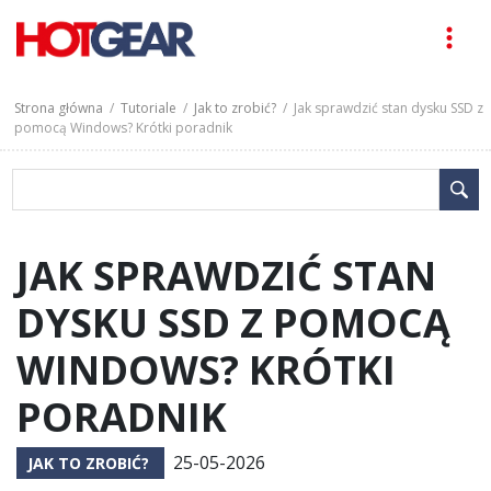
Strona główna
/
Tutoriale
/
Jak to zrobić?
/ Jak sprawdzić stan dysku SSD z
pomocą Windows? Krótki poradnik
JAK SPRAWDZIĆ STAN
DYSKU SSD Z POMOCĄ
WINDOWS? KRÓTKI
PORADNIK
25-05-2026
JAK TO ZROBIĆ?