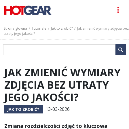
Strona główna
/
Tutoriale
/
Jak to zrobić?
/ Jak zmienić wymiary zdjęcia bez
utraty jego jakości?
JAK ZMIENIĆ WYMIARY
ZDJĘCIA BEZ UTRATY
JEGO JAKOŚCI?
13-03-2026
JAK TO ZROBIĆ?
Zmiana rozdzielczości zdjęć to kluczowa