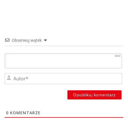
Obserwuj wątek
8000
Au
0
KOMENTARZE