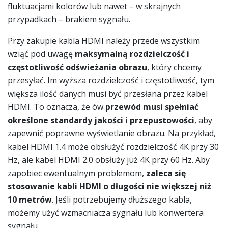
fluktuacjami kolorów lub nawet – w skrajnych
przypadkach – brakiem sygnału.
Przy zakupie kabla HDMI należy przede wszystkim
wziąć pod uwagę
maksymalną rozdzielczość i
częstotliwość odświeżania obrazu
, który chcemy
przesyłać. Im wyższa rozdzielczość i częstotliwość, tym
większa ilość danych musi być przesłana przez kabel
HDMI. To oznacza, że ów
przewód musi spełniać
określone standardy jakości i przepustowości
, aby
zapewnić poprawne wyświetlanie obrazu. Na przykład,
kabel HDMI 1.4 może obsłużyć rozdzielczość 4K przy 30
Hz, ale kabel HDMI 2.0 obsłuży już 4K przy 60 Hz. Aby
zapobiec ewentualnym problemom,
zaleca się
stosowanie kabli HDMI o długości nie większej niż
10 metrów
. Jeśli potrzebujemy dłuższego kabla,
możemy użyć wzmacniacza sygnału lub konwertera
sygnału.