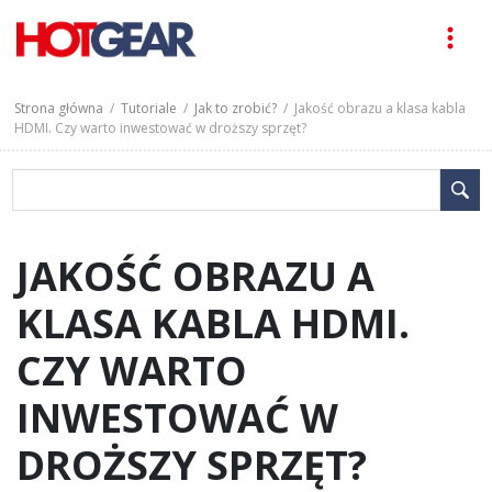
Strona główna
/
Tutoriale
/
Jak to zrobić?
/ Jakość obrazu a klasa kabla
HDMI. Czy warto inwestować w droższy sprzęt?
JAKOŚĆ OBRAZU A
KLASA KABLA HDMI.
CZY WARTO
INWESTOWAĆ W
DROŻSZY SPRZĘT?