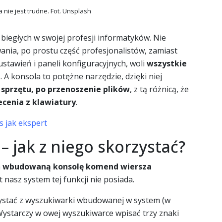
 nie jest trudne. Fot. Unsplash
 biegłych w swojej profesji informatyków. Nie
ania, po prostu część profesjonalistów, zamiast
ustawień i paneli konfiguracyjnych, woli
wszystkie
a
. A konsola to potężne narzędzie, dzięki niej
 sprzętu, po przenoszenie plików
, z tą różnicą, że
cenia z klawiatury
.
 jak ekspert
 jak z niego skorzystać?
a
wbudowaną konsolę komend wiersza
 nasz system tej funkcji nie posiada.
zystać z wyszukiwarki wbudowanej w system (w
Wystarczy w owej wyszukiwarce wpisać trzy znaki