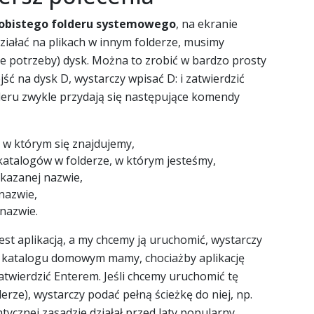
sobistego folderu systemowego
, na ekranie
działać na plikach w innym folderze, musimy
ie potrzeby) dysk. Można to zrobić w bardzo prosty
ść na dysk D, wystarczy wpisać D: i zatwierdzić
deru zwykle przydają się następujące komendy
, w którym się znajdujemy,
atalogów w folderze, w którym jesteśmy,
kazanej nazwie,
nazwie,
nazwie.
 jest aplikacją, a my chcemy ją uruchomić, wystarczy
 katalogu domowym mamy, chociażby aplikację
atwierdzić Enterem. Jeśli chcemy uruchomić tę
derze), wystarczy podać pełną ścieżkę do niej, np.
ycznej zasadzie działał przed laty popularny