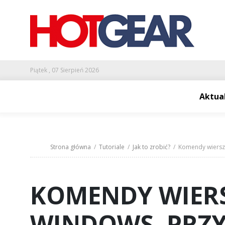
Piątek , 07 Sierpień 2026
Aktua
Strona główna
/
Tutoriale
/
Jak to zrobić?
/ Komendy wiersza
KOMENDY WIER
WINDOWS. PRZ