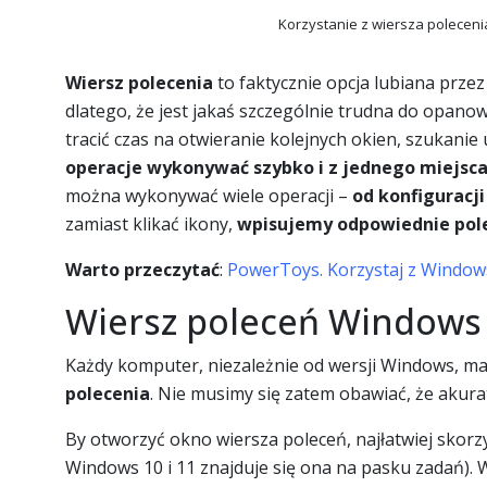
Korzystanie z wiersza polecenia
Wiersz polecenia
to faktycznie opcja lubiana przez
dlatego, że jest jakaś szczególnie trudna do opanow
tracić czas na otwieranie kolejnych okien, szukanie 
operacje wykonywać szybko i z jednego miejsc
można wykonywać wiele operacji –
od konfiguracji
zamiast klikać ikony,
wpisujemy odpowiednie pole
Warto przeczytać
:
PowerToys. Korzystaj z Windows
Wiersz poleceń Windows –
Każdy komputer, niezależnie od wersji Windows, m
polecenia
. Nie musimy się zatem obawiać, że akurat
By otworzyć okno wiersza poleceń, najłatwiej skor
Windows 10 i 11 znajduje się ona na pasku zadań). 