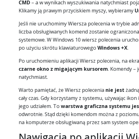
CMD
– a w wynikach wyszukiwania natychmiast pojaw
Klikamy ją prawym przyciskiem myszy, wybieramy
U
Jeśli nie uruchomimy Wiersza polecenia w trybie admi
liczba obsługiwanych komend zostanie ograniczona d
systemowe. W Windows 10 wiersz polecenia uruchom
po użyciu skrótu klawiaturowego
Windows +X
.
Po uruchomieniu aplikacji Wiersz polecenia, na ekr
czarne okno z migającym kursorem
. Komendy – 
natychmiast.
Warto pamiętać, że Wiersz polecenia
nie jest
żadn
cały czas. Gdy korzystamy z systemu, używając ikon i 
jego udziałem. To
warstwa graficzna systemu je
odwrotnie. Stąd dzięki komendom można z poziomu
na komputerze obsługiwaną przez sam system oper
Nawigacja po aplikacji W