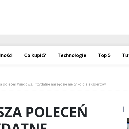
lności
Co kupić?
Technologie
Top 5
Tu
 poleceń Windows. Przydatne narzędzie nie tylko dla ekspertów
SZA POLECEŃ
YDATNE