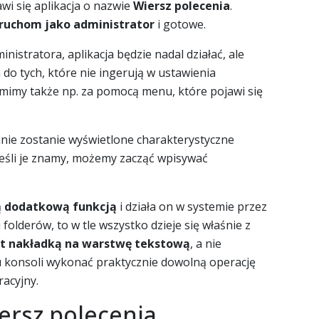
i się aplikacja o nazwie
Wiersz polecenia
.
ruchom jako administrator
i gotowe.
nistratora, aplikacja będzie nadal działać, ale
o tych, które nie ingerują w ustawienia
imy także np. za pomocą menu, które pojawi się
anie zostanie wyświetlone charakterystyczne
jeśli je znamy, możemy zacząć wpisywać
ą
dodatkową funkcją
i działa on w systemie przez
folderów, to w tle wszystko dzieje się właśnie z
st nakładką na warstwę tekstową
, a nie
 konsoli wykonać praktycznie dowolną operację
acyjny.
iersz polecenia