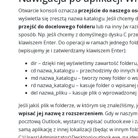
Otwarcie konsoli oznacza
przejście do naszego o
wyświetla się zresztą nazwa katalogu. Jeśli chcemy 
przejść do docelowego folderu
lub na inny (w raz
sposób. Np. jeśli chcemy z domyślnego dysku C przej
klawiszem Enter. Do operacji w ramach jednego fol
(wpisujemy je i zatwierdzamy klawiszem Enter):
dir – dzięki niej wyświetlimy zawartość folderu
cd nazwa_katalogu – przechodzimy do innych k
md nazwa_katalogu – tworzy nowy folder o ws
rd nazwa_katalogu – kasuje folder o wpisanej 
del nazwa_pliku – kasuje plik o wprowadzonej 
Jeśli jakiś plik w folderze, w którym się znaleźliśmy,
wpisać jej nazwę z rozszerzeniem
. Gdy w naszym
pocztową Outlook, wystarczy wpisać outlook.exe i z
samą aplikację z innej lokalizacji (będąc w innym fol
C:\Users\Administator\Desktop\outlook.exe. na ident