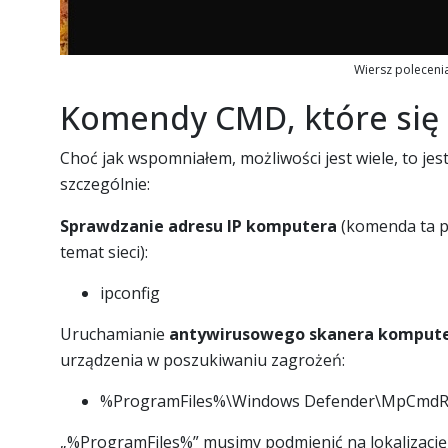
Wiersz poleceni
Komendy CMD, które się 
Choć jak wspomniałem, możliwości jest wiele, to jest
szczególnie:
Sprawdzanie adresu IP komputera
(komenda ta po
temat sieci):
ipconfig
Uruchamianie
antywirusowego skanera komput
urządzenia w poszukiwaniu zagrożeń:
%ProgramFiles%\Windows Defender\MpCmdRun
„%ProgramFiles%” musimy podmienić na lokalizację