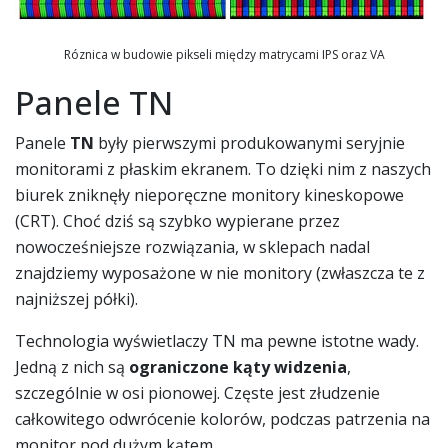
Róznica w budowie pikseli między matrycami IPS oraz VA
Panele TN
Panele
TN
były pierwszymi produkowanymi seryjnie
monitorami z płaskim ekranem. To dzięki nim z naszych
biurek zniknęły nieporęczne monitory kineskopowe
(CRT). Choć dziś są szybko wypierane przez
nowocześniejsze rozwiązania, w sklepach nadal
znajdziemy wyposażone w nie monitory (zwłaszcza te z
najniższej półki).
Technologia wyświetlaczy TN ma pewne istotne wady.
Jedną z nich są
ograniczone kąty widzenia
,
szczególnie w osi pionowej. Częste jest złudzenie
całkowitego odwrócenie kolorów, podczas patrzenia na
monitor pod dużym kątem.