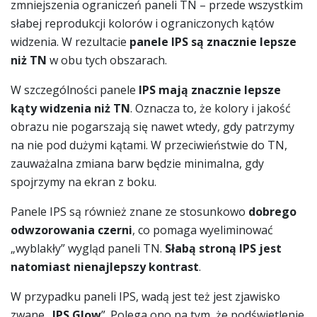
zmniejszenia ograniczeń paneli TN – przede wszystkim
słabej reprodukcji kolorów i ograniczonych kątów
widzenia. W rezultacie
panele IPS są znacznie lepsze
niż TN
w obu tych obszarach.
W szczególności panele
IPS mają znacznie lepsze
kąty widzenia niż TN
. Oznacza to, że kolory i jakość
obrazu nie pogarszają się nawet wtedy, gdy patrzymy
na nie pod dużymi kątami. W przeciwieństwie do TN,
zauważalna zmiana barw będzie minimalna, gdy
spojrzymy na ekran z boku.
Panele IPS są również znane ze stosunkowo
dobrego
odwzorowania czerni
, co pomaga wyeliminować
„wyblakły” wygląd paneli TN.
Słabą stroną IPS jest
natomiast nienajlepszy kontrast
.
W przypadku paneli IPS, wadą jest też jest zjawisko
zwane „
IPS Glow
”. Polega ono na tym, że podświetlenie