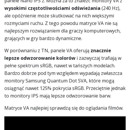
panele Nano IPS z. Można za to znaleźć monitory VA z
wysokimi częstotliwościami odświeżania
(240 Hz),
ale opóźnienie może skutkować na nich większymi
rozmyciami ruchu. Z tego powodu matryce VA nie są
najlepszym rozwiązaniem dla graczy komputerowych,
grających w gry bardzo dynamiczne.
W porównaniu z TN, panele VA oferują
znacznie
lepsze odwzorowanie kolorów
i zazwyczaj trafiają w
pełne spektrum sRGB, nawet w tańszych modelach.
Bardzo dobrze pod tym względem wypadają zwłaszcza
monitory Samsung Quantum Dot SVA, które mogą
osiągnąć nawet 125% pokrycia sRGB. Przeciętnie jednak
to monitory IPS mają lepsze odwzorowanie barw.
Matryce VA najlepiej sprawdzą się do oglądania filmów.