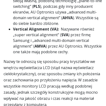
swoją własną, podobną technologię „plane-to-line
switching” (
PLS
), podczas gdy inny producent
ekranów, AU Optronics używa „advanced multi-
domain vertical alignment” (
AHVA
). Wszystkie są
do siebie bardzo zbliżone.
Vertical Alignment (VA):
Nazywane również
„super vertical alignment” (
SVA
) przez firmę
Samsung i „advanced multi-domain vertical
alignment” (
AMVA
) przez AU Optronics. Wszystkie
one także mają podobne cechy.
Nazwy te odnoszą się sposobu pracy kryształów we
wnętrzu wyświetlacza LCD (stąd nazwa wyświetlacz
ciekłokrystaliczny), oraz sposobu zmiany ich położenia
oraz zachowania po przyłożeniu napięcia. W zasadzie
wszystkie monitory LCD pracują według podobnej
zasady, jednak szczegóły konstrukcyjne mogą mocno
wpływać na jakość obrazu i czas reakcji na materiał
przesyłany z komputera.