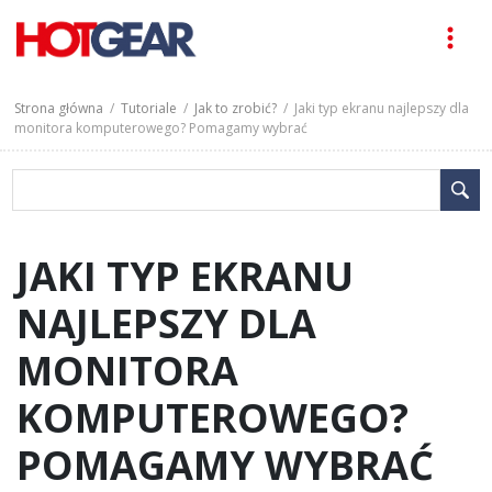
Strona główna
/
Tutoriale
/
Jak to zrobić?
/ Jaki typ ekranu najlepszy dla
monitora komputerowego? Pomagamy wybrać
JAKI TYP EKRANU
NAJLEPSZY DLA
MONITORA
KOMPUTEROWEGO?
POMAGAMY WYBRAĆ