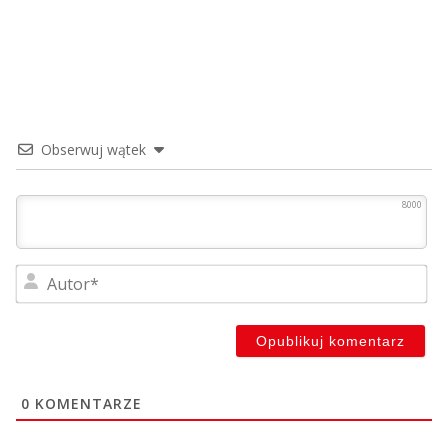
Obserwuj wątek
8000
Au
0
KOMENTARZE