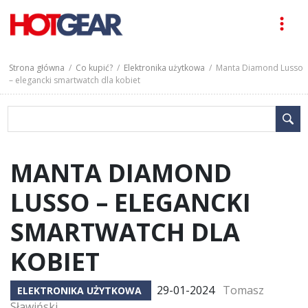
Strona główna
/
Co kupić?
/
Elektronika użytkowa
/ Manta Diamond Lusso
– elegancki smartwatch dla kobiet
MANTA DIAMOND
LUSSO – ELEGANCKI
SMARTWATCH DLA
KOBIET
29-01-2024
Tomasz
ELEKTRONIKA UŻYTKOWA
Sławiński