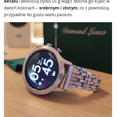
detalu
i lekkością (tylko 55 g wagi). Można go kupić w
dwóch kolorach –
srebrnym i złotym
, co z pewnością
przypadnie do gustu wielu paniom.