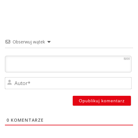
Obserwuj wątek
8000
Au
0
KOMENTARZE