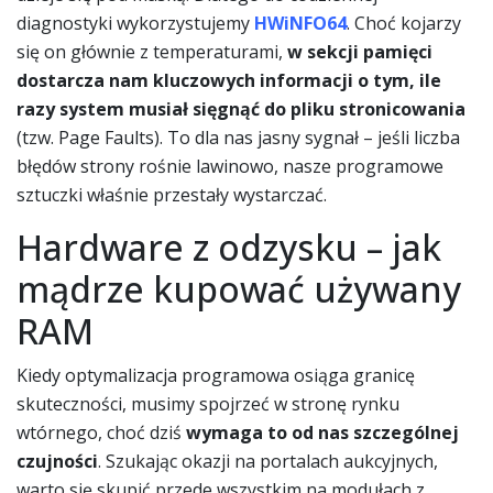
diagnostyki wykorzystujemy
HWiNFO64
. Choć kojarzy
się on głównie z temperaturami,
w sekcji pamięci
dostarcza nam kluczowych informacji o tym, ile
razy system musiał sięgnąć do pliku stronicowania
(tzw. Page Faults). To dla nas jasny sygnał – jeśli liczba
błędów strony rośnie lawinowo, nasze programowe
sztuczki właśnie przestały wystarczać.
Hardware z odzysku – jak
mądrze kupować używany
RAM
Kiedy optymalizacja programowa osiąga granicę
skuteczności, musimy spojrzeć w stronę rynku
wtórnego, choć dziś
wymaga to od nas szczególnej
czujności
. Szukając okazji na portalach aukcyjnych,
warto się skupić przede wszystkim na modułach z