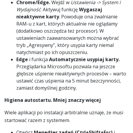
Chrome/Edge.
Wejdź w
Ustawienia -> System i
Wydajność
. Aktywuj funkcję
Wygaszaj
nieaktywne karty
. Powoduje ona zwalnianie
RAM-u z kart, których aktualnie nie oglądamy
(dodatkowo oszczędza też procesor). W
ustawieniach zaawansowanych można wybrać
tryb „Agresywny”, który usypia karty niemal
natychmiast po ich opuszczeniu.
Edge
i funkcja
Automatycznie usypiaj karty.
Przeglądarka Microsoftu pozwala na jeszcze
głębsze uśpienie nieaktywnych procesów – warto
ustawić czas uśpienia na 5 minut bezczynności,
zamiast domyślnej godziny.
Higiena autostartu. Mniej znaczy więcej
Wiele aplikacji po instalacji arbitralnie uznaje, że musi
startować razem z systemem.
Otwórz
Menedżer zadań (Ctrl+Shift+Esc)
i