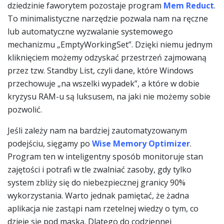
dziedzinie faworytem pozostaje program
Mem Reduct
.
To minimalistyczne narzędzie pozwala nam na ręczne
lub automatyczne wyzwalanie systemowego
mechanizmu „EmptyWorkingSet”. Dzięki niemu jednym
kliknięciem możemy odzyskać przestrzeń zajmowaną
przez tzw. Standby List, czyli dane, które Windows
przechowuje „na wszelki wypadek”, a które w dobie
kryzysu RAM-u są luksusem, na jaki nie możemy sobie
pozwolić.
Jeśli zależy nam na bardziej zautomatyzowanym
podejściu, sięgamy po
Wise Memory Optimizer
.
Program ten w inteligentny sposób monitoruje stan
zajętości i potrafi w tle zwalniać zasoby, gdy tylko
system zbliży się do niebezpiecznej granicy 90%
wykorzystania. Warto jednak pamiętać, że żadna
aplikacja nie zastąpi nam rzetelnej wiedzy o tym, co
dzieje się pod maską. Dlatego do codziennej