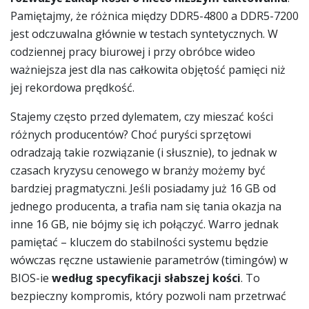
Pamiętajmy, że różnica między DDR5-4800 a DDR5-7200
jest odczuwalna głównie w testach syntetycznych. W
codziennej pracy biurowej i przy obróbce wideo
ważniejsza jest dla nas całkowita objętość pamięci niż
jej rekordowa prędkość.
Stajemy często przed dylematem, czy mieszać kości
różnych producentów? Choć puryści sprzętowi
odradzają takie rozwiązanie (i słusznie), to jednak w
czasach kryzysu cenowego w branży możemy być
bardziej pragmatyczni. Jeśli posiadamy już 16 GB od
jednego producenta, a trafia nam się tania okazja na
inne 16 GB, nie bójmy się ich połączyć. Warro jednak
pamiętać – kluczem do stabilności systemu będzie
wówczas ręczne ustawienie parametrów (timingów) w
BIOS-ie
według specyfikacji słabszej kości
. To
bezpieczny kompromis, który pozwoli nam przetrwać