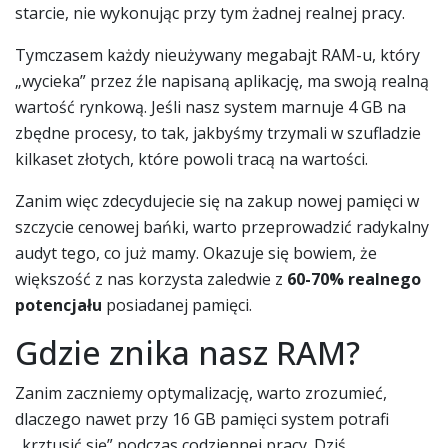
starcie, nie wykonując przy tym żadnej realnej pracy.
Tymczasem każdy nieużywany megabajt RAM-u, który
„wycieka” przez źle napisaną aplikację, ma swoją realną
wartość rynkową. Jeśli nasz system marnuje 4 GB na
zbędne procesy, to tak, jakbyśmy trzymali w szufladzie
kilkaset złotych, które powoli tracą na wartości.
Zanim więc zdecydujecie się na zakup nowej pamięci w
szczycie cenowej bańki, warto przeprowadzić radykalny
audyt tego, co już mamy. Okazuje się bowiem, że
większość z nas korzysta zaledwie z
60-70% realnego
potencjału
posiadanej pamięci.
Gdzie znika nasz RAM?
Zanim zaczniemy optymalizację, warto zrozumieć,
dlaczego nawet przy 16 GB pamięci system potrafi
„krztusić się” podczas codziennej pracy. Dziś