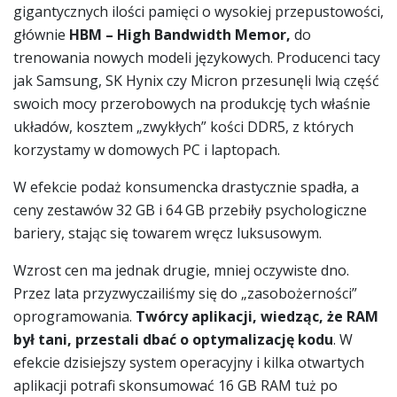
gigantycznych ilości pamięci o wysokiej przepustowości,
głównie
HBM – High Bandwidth Memor,
do
trenowania nowych modeli językowych. Producenci tacy
jak Samsung, SK Hynix czy Micron przesunęli lwią część
swoich mocy przerobowych na produkcję tych właśnie
układów, kosztem „zwykłych” kości DDR5, z których
korzystamy w domowych PC i laptopach.
W efekcie podaż konsumencka drastycznie spadła, a
ceny zestawów 32 GB i 64 GB przebiły psychologiczne
bariery, stając się towarem wręcz luksusowym.
Wzrost cen ma jednak drugie, mniej oczywiste dno.
Przez lata przyzwyczailiśmy się do „zasobożerności”
oprogramowania.
Twórcy aplikacji, wiedząc, że RAM
był tani, przestali dbać o optymalizację kodu
. W
efekcie dzisiejszy system operacyjny i kilka otwartych
aplikacji potrafi skonsumować 16 GB RAM tuż po