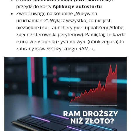
przejdź do karty
Aplikacje autostartu
.
Zwróć uwagę na kolumnę „Wpływ na
uruchamianie”. Wyłącz wszystko, co nie jest
niezbędne (np. Launchery gier, update’ery Adobe,
zbędne sterowniki peryferiów). Pamiętaj, że każda
ikona w zasobniku systemowym (obok zegara) to
zabrany kawałek fizycznego RAM-u.