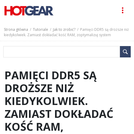
Strona główna
/
Tutoriale
/
Jak to zrobić?
/ Pamięci DDR5 są droższe niż
kiedykolwiek. Zamiast dokładać kość RAM, zoptymalizuj system
PAMIĘCI DDR5 SĄ
DROŻSZE NIŻ
KIEDYKOLWIEK.
ZAMIAST DOKŁADAĆ
KOŚĆ RAM,