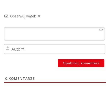
Obserwuj wątek
8000
Au
0
KOMENTARZE