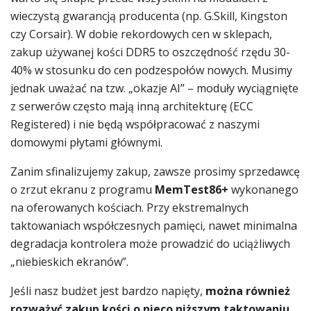
wieczystą gwarancją producenta (np. G.Skill, Kingston
czy Corsair). W dobie rekordowych cen w sklepach,
zakup używanej kości DDR5 to oszczędność rzędu 30-
40% w stosunku do cen podzespołów nowych. Musimy
jednak uważać na tzw. „okazje AI” – moduły wyciągnięte
z serwerów często mają inną architekturę (ECC
Registered) i nie będą współpracować z naszymi
domowymi płytami głównymi.
Zanim sfinalizujemy zakup, zawsze prosimy sprzedawcę
o zrzut ekranu z programu
MemTest86+
wykonanego
na oferowanych kościach. Przy ekstremalnych
taktowaniach współczesnych pamięci, nawet minimalna
degradacja kontrolera może prowadzić do uciążliwych
„niebieskich ekranów”.
Jeśli nasz budżet jest bardzo napięty,
można również
rozważyć zakup kości o nieco niższym taktowaniu
.