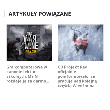
ARTYKUŁY POWIĄZANE
Gra komputerowa w
CD Projekt Red
kanonie lektur
oficjalnie
szkolnych. MEiN
poinformowało, że
rozdaje ją za darmo...
pracuje nad kolejną
częścią Wiedźmina...