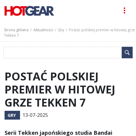
Strona główna
/
Aktualności
/
Gry
/ Postać polskiej premier w hitowej grze
Tekken 7
POSTAĆ POLSKIEJ
PREMIER W HITOWEJ
GRZE TEKKEN 7
13-07-2025
GRY
Serii Tekken japońskiego studia Bandai