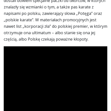
dostali bowiem specjalne paczki od twórców, w których
znalazły się wzmianki o tym, a także pas karate z
napisami po polsku, zawierający słowa „Potęga” oraz
„polskie karate”. W materiałach promocyjnych jest
nawet list „korporacji zła” do polskiej premier, w którym
otrzymuje ona ultimatum – albo stanie się ona jej
częścią, albo Polskę czekają poważne kłopoty.