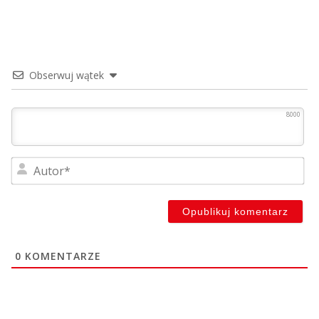
Obserwuj wątek
8000
Au
0
KOMENTARZE