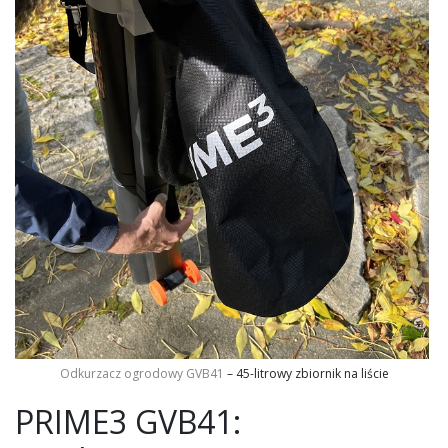
Odkurzacz ogrodowy GVB41
– 45-litrowy zbiornik na liście
PRIME3 GVB41: