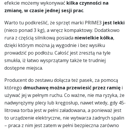
efekcie możemy wykonywać
kilka czynności na
zmianę, w czasie jednej sesji prac
.
Warto tu podkreślić, że sprzęt marki PRIME3
jest lekki
(nieco ponad 3 kg), a wręcz kompaktowy. Dodatkowo
rura z częścią silnikową posiada
niewielkie kółka
,
dzięki którym można ją wygodnie i bez wysiłku
prowadzić po podłożu. Całość jest zresztą na tyle
smukła, iż łatwo wysprzątamy także te trudniej
dostępne miejsca.
Producent do zestawu dołącza też pasek, za pomocą
którego
dmuchawę można przewiesić przez ramię
i
używać jej w pełnym ruchu. Co ważne, nie ma ryzyka, że
nadwyrężymy plecy lub kręgosłup, nawet wtedy, gdy 45-
litrowa torba jest w pełni załadowana, a ponieważ jest
to urządzenie elektryczne, nie wytwarza żadnych spalin
– praca z nim jest zatem w pełni bezpieczna zarówno