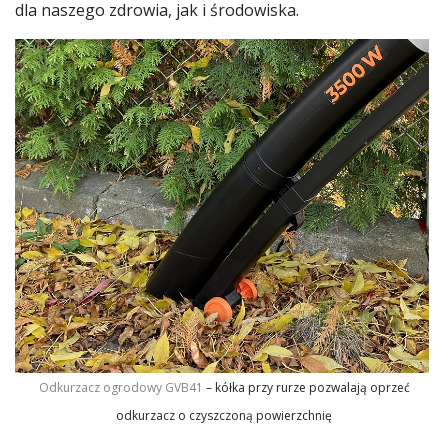
dla naszego zdrowia, jak i środowiska.
Odkurzacz ogrodowy GVB41
– kółka przy rurze pozwalają oprzeć
odkurzacz o czyszczoną powierzchnię