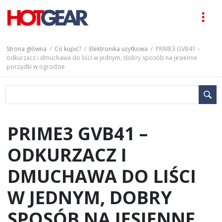
Strona główna
/
Co kupić?
/
Elektronika użytkowa
/ PRIME3 GVB41 –
odkurzacz i dmuchawa do liści w jednym, dobry sposób na jesienne
porządki w ogrodzie
PRIME3 GVB41 –
ODKURZACZ I
DMUCHAWA DO LIŚCI
W JEDNYM, DOBRY
SPOSÓB NA JESIENNE