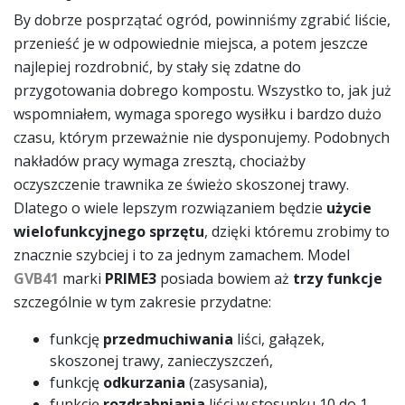
By dobrze posprzątać ogród, powinniśmy zgrabić liście,
przenieść je w odpowiednie miejsca, a potem jeszcze
najlepiej rozdrobnić, by stały się zdatne do
przygotowania dobrego kompostu. Wszystko to, jak już
wspomniałem, wymaga sporego wysiłku i bardzo dużo
czasu, którym przeważnie nie dysponujemy. Podobnych
nakładów pracy wymaga zresztą, chociażby
oczyszczenie trawnika ze świeżo skoszonej trawy.
Dlatego o wiele lepszym rozwiązaniem będzie
użycie
wielofunkcyjnego sprzętu
, dzięki któremu zrobimy to
znacznie szybciej i to za jednym zamachem. Model
GVB41
marki
PRIME3
posiada bowiem aż
trzy funkcje
szczególnie w tym zakresie przydatne:
funkcję
przedmuchiwania
liści, gałązek,
skoszonej trawy, zanieczyszczeń,
funkcję
odkurzania
(zasysania),
funkcję
rozdrabniania
liści w stosunku 10 do 1.