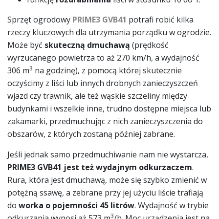
Sprzęt ogrodowy
PRIME3 GVB41
potrafi robić kilka
rzeczy kluczowych dla utrzymania porządku w ogrodzie.
Może być
skuteczną dmuchawą
(prędkość
wyrzucanego powietrza to aż 270 km/h, a wydajność
3
306 m
na godzinę), z pomocą której skutecznie
oczyścimy z liści lub innych drobnych zanieczyszczeń
wjazd czy trawnik, ale też wąskie szczeliny między
budynkami i wszelkie inne, trudno dostępne miejsca lub
zakamarki, przedmuchując z nich zanieczyszczenia do
obszarów, z których zostaną później zabrane.
Jeśli jednak samo przedmuchiwanie nam nie wystarcza,
PRIME3 GVB41 jest też wydajnym odkurzaczem
.
Rura, która jest dmuchawą, może się szybko zmienić w
potężną ssawę, a zebrane przy jej użyciu liście trafiają
do
worka o pojemności 45 litrów
. Wydajność w trybie
3
odkurzania wynosi aż 573 m
/h. Moc urządzenia jest na