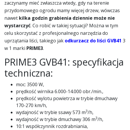
zaczynamy mieć zwłaszcza wtedy, gdy na terenie
przydomowego ogrodu mamy więcej drzew, wówczas
nawet
kilka godzin grabienia dziennie może nie
wystarczyć
. Co robić w takiej sytuacji? Można w tym
celu skorzystać z profesjonalnego narzędzia do
uprzątania liści, takiego jak
odkurzacz do liści GVB41
3
w 1 marki
PRIME3
.
PRIME3 GVB41: specyfikacja
techniczna:
moc: 3500 W,
prędkość wirnika 6.000-14.000 obr./min.,
prędkość wylotu powietrza w trybie dmuchawy
170-270 km/h,
3
wydajność w trybie ssawy 573 m
/h,
3
wydajność w trybie dmuchawy 306 m
/h,
10:1 współczynnik rozdrabniania,