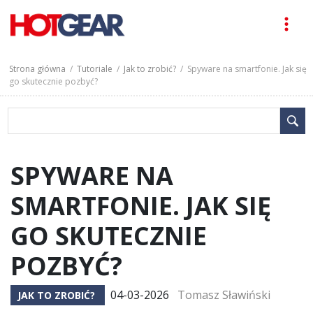
Strona główna
/
Tutoriale
/
Jak to zrobić?
/ Spyware na smartfonie. Jak się
go skutecznie pozbyć?
SPYWARE NA
SMARTFONIE. JAK SIĘ
GO SKUTECZNIE
POZBYĆ?
04-03-2026
Tomasz Sławiński
JAK TO ZROBIĆ?