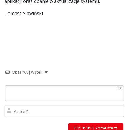
aplikacji oraz dbanie o aktualizacje systemu.
Tomasz Sławiński
Obserwuj wątek
8000
Au