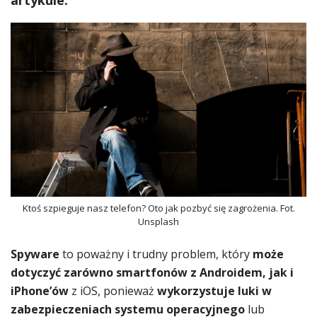
artykule.
Ktoś szpieguje nasz telefon? Oto jak pozbyć się zagrożenia. Fot.
Unsplash
Spyware
to poważny i trudny problem, który
może
dotyczyć zarówno smartfonów z Androidem, jak i
iPhone’ów
z iOS, ponieważ
wykorzystuje luki w
zabezpieczeniach systemu operacyjnego
lub