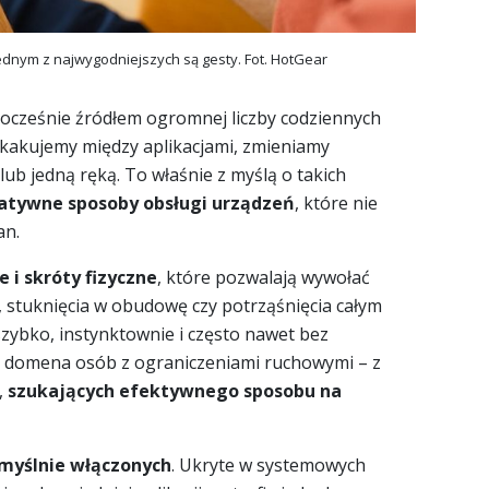
nym z najwygodniejszych są gesty. Fot. HotGear
dnocześnie źródłem ogromnej liczby codziennych
skakujemy między aplikacjami, zmieniamy
ub jedną ręką. To właśnie z myślą o takich
atywne sposoby obsługi urządzeń
, które nie
an.
 i skróty fizyczne
, które pozwalają wywołać
 stuknięcia w obudowę czy potrząśnięcia całym
zybko, instynktownie i często nawet bez
ko domena osób z ograniczeniami ruchowymi – z
,
szukających efektywnego sposobu na
omyślnie włączonych
. Ukryte w systemowych