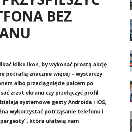
TFONA BEZ
RANU
ikać kilku ikon, by wykonać prostą akcję
ne potrafią znacznie więcej – wystarczy
onem albo przeciągnięcie palcem po
ać zrzut ekranu czy przełączyć profil
ziałają systemowe gesty Androida i iOS,
żna wykorzystać potrząsanie telefonu i
upergesty”, które ułatwią nam