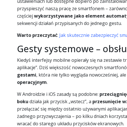
ustawieniach lub dostępne dopiero po zainstalowani
przyspieszyć naszą pracę ze smartfonem – zarówno w
częściej
wykorzystywane jako element automaty
sekwencji działań przypisanych do jednego gestu.
Warto przeczytać
:
Jak skutecznie zabezpieczyć sm
Gesty systemowe – obsłu
Kiedyś interfejsy mobilne opierały się na zestawie t
aplikacje”. Dziś większość nowoczesnych smartfonó
gestami
, która nie tylko wygląda nowocześniej, al
operacyjnym
.
W Androidzie i iOS zasady są podobne:
przeciągnię
boku
działa jak przycisk „wstecz”, a
przesunięcie w
przełączać się między ostatnio używanymi aplikacj
żadnego przyzwyczajenia – po kilku dniach korzysta
wracać do starego układu przycisków ekranowych.