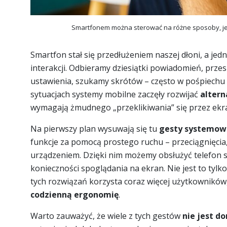
Smartfonem można sterować na różne sposoby, jed
Smartfon stał się przedłużeniem naszej dłoni, a je
interakcji. Odbieramy dziesiątki powiadomień, prze
ustawienia, szukamy skrótów – często w pośpiechu l
sytuacjach systemy mobilne zaczęły rozwijać
altern
wymagają żmudnego „przeklikiwania” się przez ekr
Na pierwszy plan wysuwają się tu
gesty systemowe
funkcje za pomocą prostego ruchu – przeciągnięcia,
urządzeniem. Dzięki nim możemy obsłużyć telefon s
konieczności spoglądania na ekran. Nie jest to tyl
tych rozwiązań korzysta coraz więcej użytkowników
codzienną ergonomię
.
Warto zauważyć, że wiele z tych gestów
nie jest d