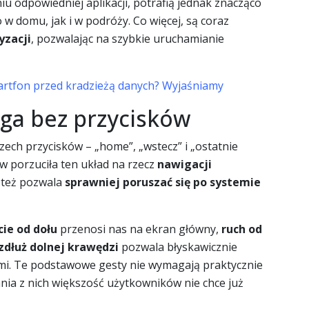
u odpowiedniej aplikacji, potrafią jednak znacząco
 domu, jak i w podróży. Co więcej, są coraz
zacji
, pozwalając na szybkie uruchamianie
artfon przed kradzieżą danych? Wyjaśniamy
ga bez przycisków
rzech przycisków – „home”, „wstecz” i „ostatnie
w porzuciła ten układ na rzecz
nawigacji
e też pozwala
sprawniej poruszać się po systemie
cie od dołu
przenosi nas na ekran główny,
ruch od
zdłuż dolnej krawędzi
pozwala błyskawicznie
ami. Te podstawowe gesty nie wymagają praktycznie
nia z nich większość użytkowników nie chce już