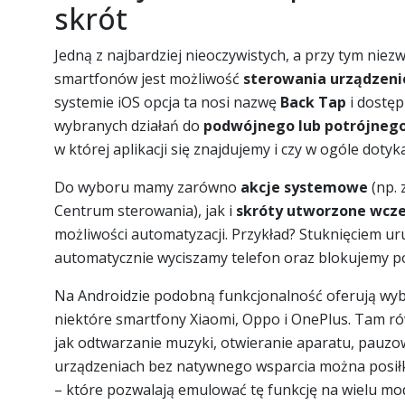
skrót
Jedną z najbardziej nieoczywistych, a przy tym niez
smartfonów jest możliwość
sterowania urządzeni
systemie iOS opcja ta nosi nazwę
Back Tap
i dostęp
wybranych działań do
podwójnego lub potrójnego 
w której aplikacji się znajdujemy i czy w ogóle doty
Do wyboru mamy zarówno
akcje systemowe
(np. 
Centrum sterowania), jak i
skróty utworzone wcześ
możliwości automatyzacji. Przykład? Stuknięciem ur
automatycznie wyciszamy telefon oraz blokujemy p
Na Androidzie podobną funkcjonalność oferują wyb
niektóre smartfony Xiaomi, Oppo i OnePlus. Tam ró
jak odtwarzanie muzyki, otwieranie aparatu, pauzo
urządzeniach bez natywnego wsparcia można posiłk
– które pozwalają emulować tę funkcję na wielu mo