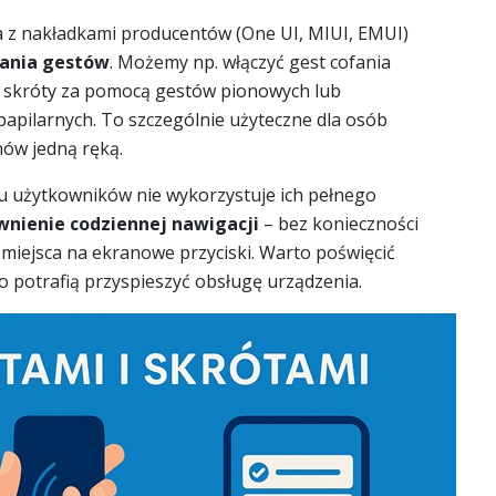
a z nakładkami producentów (One UI, MIUI, EMUI)
łania gestów
. Możemy np. włączyć gest cofania
e skróty za pomocą gestów pionowych lub
 papilarnych. To szczególnie użyteczne dla osób
nów jedną ręką.
lu użytkowników nie wykorzystuje ich pełnego
wnienie codziennej nawigacji
– bez konieczności
 miejsca na ekranowe przyciski. Warto poświęcić
zo potrafią przyspieszyć obsługę urządzenia.