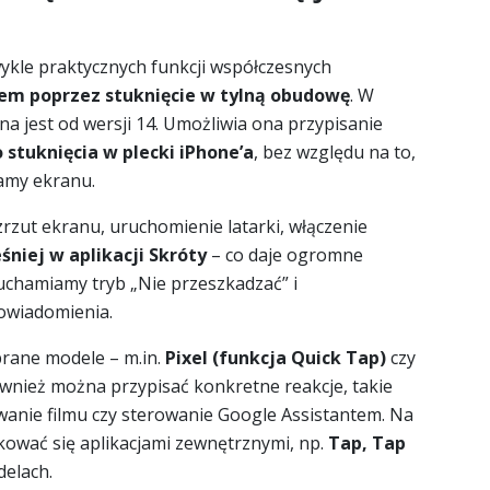
wykle praktycznych funkcji współczesnych
em poprzez stuknięcie w tylną obudowę
. W
na jest od wersji 14. Umożliwia ona przypisanie
stuknięcia w plecki iPhone’a
, bez względu na to,
kamy ekranu.
zrzut ekranu, uruchomienie latarki, włączenie
niej w aplikacji Skróty
– co daje ogromne
uchamiamy tryb „Nie przeszkadzać” i
owiadomienia.
rane modele – m.in.
Pixel (funkcja Quick Tap)
czy
wnież można przypisać konkretne reakcje, takie
wanie filmu czy sterowanie Google Assistantem. Na
ować się aplikacjami zewnętrznymi, np.
Tap, Tap
delach.