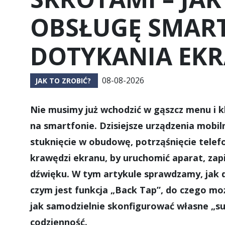
OBSŁUGĘ SMAR
DOTYKANIA EK
08-08-2026
JAK TO ZROBIĆ?
Nie musimy już wchodzić w gąszcz menu i kl
na smartfonie. Dzisiejsze urządzenia mobil
stuknięcie w obudowę, potrząśnięcie telef
krawędzi ekranu, by uruchomić aparat, zapis
dźwięku. W tym artykule sprawdzamy, jak d
czym jest funkcja „Back Tap”, do czego mo
jak samodzielnie skonfigurować własne „s
codzienność.