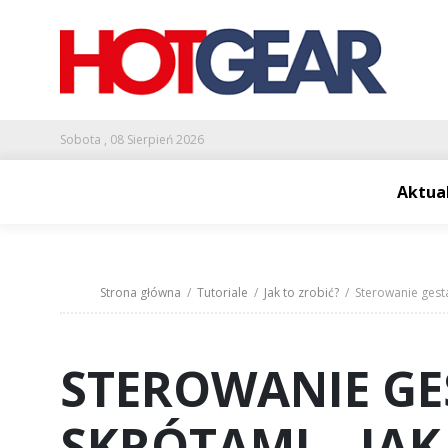
Sobota , 08 Sierpień 2026
Aktua
Strona główna
/
Tutoriale
/
Jak to zrobić?
/ Sterowanie gesta
STEROWANIE GE
SKRÓTAMI – JAK