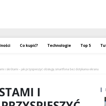
lności
Co kupić?
Technologie
Top 5
Tu
mi i skrótami – jak przyspieszyć obsługę smartfona bez dotykania ekranu
STAMI I
 PRZYSPIESZYĆ