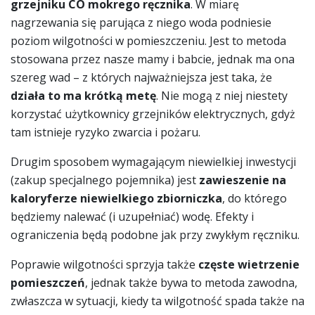
grzejniku CO mokrego ręcznika
. W miarę
nagrzewania się parująca z niego woda podniesie
poziom wilgotności w pomieszczeniu. Jest to metoda
stosowana przez nasze mamy i babcie, jednak ma ona
szereg wad – z których najważniejsza jest taka, że
działa to ma krótką metę
. Nie mogą z niej niestety
korzystać użytkownicy grzejników elektrycznych, gdyż
tam istnieje ryzyko zwarcia i pożaru.
Drugim sposobem wymagającym niewielkiej inwestycji
(zakup specjalnego pojemnika) jest
zawieszenie na
kaloryferze niewielkiego zbiorniczka
, do którego
będziemy nalewać (i uzupełniać) wodę. Efekty i
ograniczenia będą podobne jak przy zwykłym ręczniku.
Poprawie wilgotności sprzyja także
częste wietrzenie
pomieszczeń
, jednak także bywa to metoda zawodna,
zwłaszcza w sytuacji, kiedy ta wilgotność spada także na