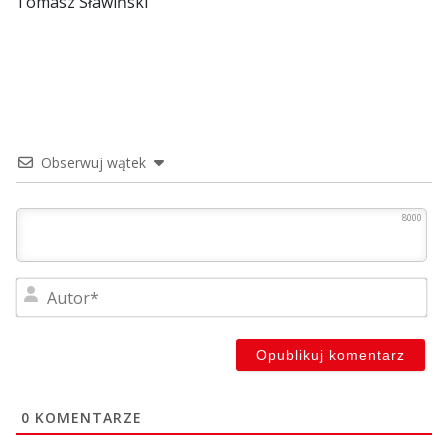
Tomasz Sławiński
Obserwuj wątek
8000
Au
0
KOMENTARZE