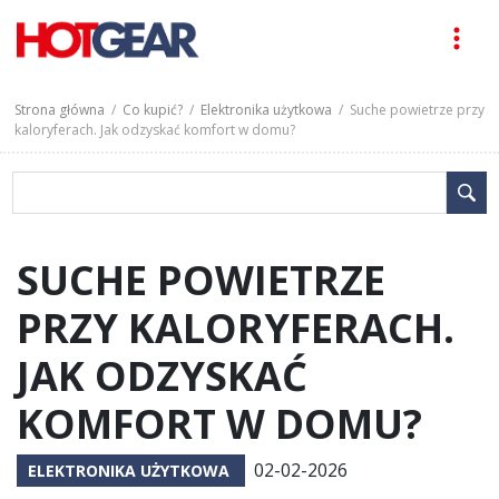
Strona główna
/
Co kupić?
/
Elektronika użytkowa
/ Suche powietrze przy
kaloryferach. Jak odzyskać komfort w domu?
SUCHE POWIETRZE
PRZY KALORYFERACH.
JAK ODZYSKAĆ
KOMFORT W DOMU?
02-02-2026
ELEKTRONIKA UŻYTKOWA