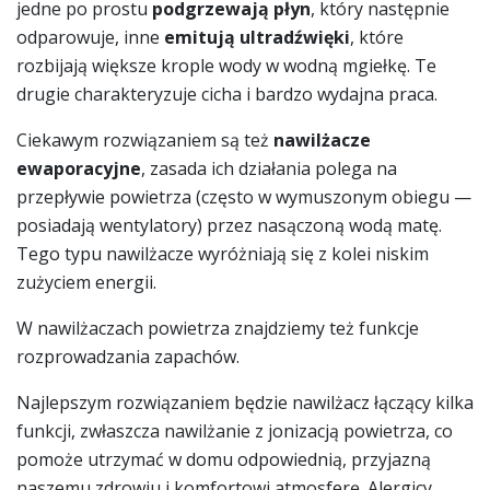
jedne po prostu
podgrzewają płyn
, który następnie
odparowuje, inne
emitują ultradźwięki
, które
rozbijają większe krople wody w wodną mgiełkę. Te
drugie charakteryzuje cicha i bardzo wydajna praca.
Ciekawym rozwiązaniem są też
nawilżacze
ewaporacyjne
, zasada ich działania polega na
przepływie powietrza (często w wymuszonym obiegu —
posiadają wentylatory) przez nasączoną wodą matę.
Tego typu nawilżacze wyróżniają się z kolei niskim
zużyciem energii.
W nawilżaczach powietrza znajdziemy też funkcje
rozprowadzania zapachów.
Najlepszym rozwiązaniem będzie nawilżacz łączący kilka
funkcji, zwłaszcza nawilżanie z jonizacją powietrza, co
pomoże utrzymać w domu odpowiednią, przyjazną
naszemu zdrowiu i komfortowi atmosferę. Alergicy