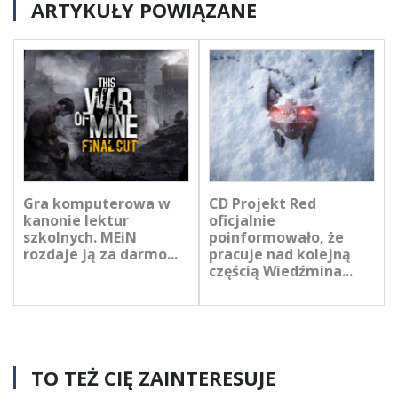
ARTYKUŁY POWIĄZANE
Gra komputerowa w
CD Projekt Red
kanonie lektur
oficjalnie
szkolnych. MEiN
poinformowało, że
rozdaje ją za darmo...
pracuje nad kolejną
częścią Wiedźmina...
TO TEŻ CIĘ ZAINTERESUJE