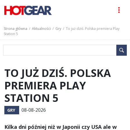
Strona główna
/
Aktualności
/
Gry
/ To już dziś. Polska premiera Play
Station 5
TO JUŻ DZIŚ. POLSKA
PREMIERA PLAY
STATION 5
08-08-2026
GRY
Kilka dni później niż w Japonii czy USA ale w