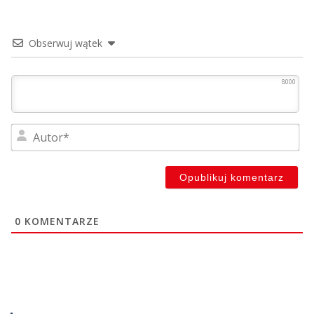
Obserwuj wątek
8000
Au
0
KOMENTARZE