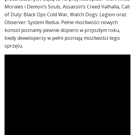
Morales i Demon’s Souls, Assassin’s Creed Valhalla, Call
of Duty: Black Ops Cold War, Watch Dogs: Legion oraz
Observer: System Redux. Pełne możliwości nowych
konsol poznamy pewnie dopiero w przyszłym roku,
kiedy deweloperzy w pełni poznają możliwości tego
sprzętu.