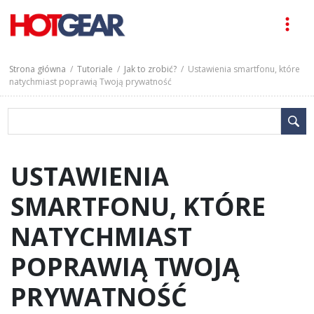
Strona główna
/
Tutoriale
/
Jak to zrobić?
/ Ustawienia smartfonu, które
natychmiast poprawią Twoją prywatność
USTAWIENIA
SMARTFONU, KTÓRE
NATYCHMIAST
POPRAWIĄ TWOJĄ
PRYWATNOŚĆ