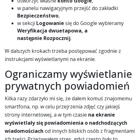
otworzyć własne
konto Google
,
w panelu nawigacyjnym przejść do zakładki
Bezpieczeństwo
,
w sekcji
Logowanie
się do Google wybieramy
Weryfikacja dwuetapowa, a
następnie
Rozpocznij
.
W dalszych krokach trzeba postępować zgodnie z
instrukcjami wyświetlanymi na ekranie.
Ograniczamy wyświetlanie
prywatnych powiadomień
Kilka razy zdarzyło mi się, że dałem komuś znajomemu
smartfona, np. w celu przejrzenia zdjęć czy jakiejś
strony internetowej, a w tym czasie
na ekranie
wyświetlały się powiadomienia o nadchodzących
wiadomościach
od innych bliskich osób z fragmentami
ich treści. Przeżywałem stres, gdyż często były to