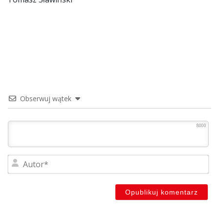
Obserwuj wątek
8000
Au