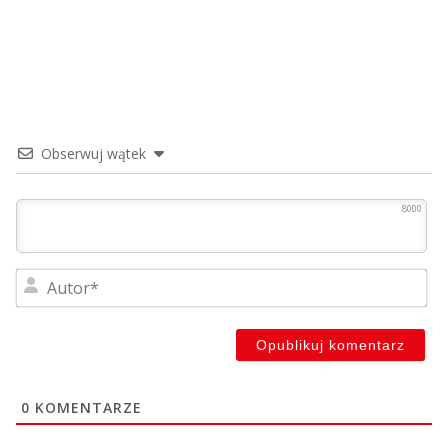
Obserwuj wątek
8000
Au
0
KOMENTARZE