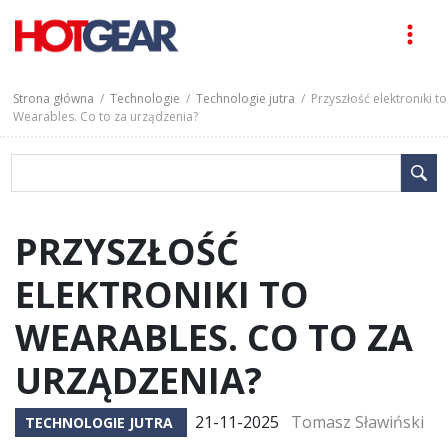
Strona główna
/
Technologie
/
Technologie jutra
/ Przyszłość elektroniki to
Wearables. Co to za urządzenia?
PRZYSZŁOŚĆ
ELEKTRONIKI TO
WEARABLES. CO TO ZA
URZĄDZENIA?
21-11-2025
Tomasz Sławiński
TECHNOLOGIE JUTRA