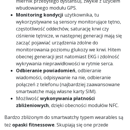
miernik przebytego dystansu), zwykle z użyciem
wbudowanego modułu GPS.
Monitoring kondycji
użytkownika, tu
wykorzystywane są sensory monitorujące tętno,
częstotliwość oddechów, saturację krwi czy
ciśnienie tętnicze, w następnej generacji mają się
zacząć pojawiać urządzenia zdolne do
monitorowania poziomu glukozy we krwi. Hitem
obecnej generacji jest natomiast EKG i zdolność
wykrywania nieprawidłowości w rytmie serca.
Odbieranie powiadomień
, odbieranie
wiadomości, odpisywanie na nie, odbieranie
połączeń z telefonu (najbardziej zaawansowane
smartwatche mają własne karty SIM).
Możliwość
wykonywania płatności
zbliżeniowych
, dzięki obecności modułów NFC.
Bardzo zbliżonym do smartwatchy typem wearables są
też
opaski fitnessowe
. Skupiają się one przede