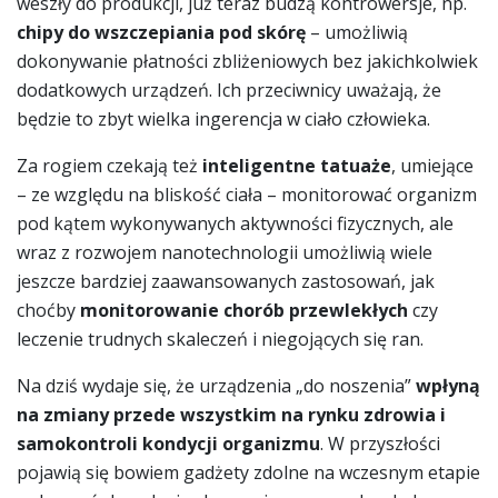
weszły do produkcji, już teraz budzą kontrowersje, np.
chipy do wszczepiania pod skórę
– umożliwią
dokonywanie płatności zbliżeniowych bez jakichkolwiek
dodatkowych urządzeń. Ich przeciwnicy uważają, że
będzie to zbyt wielka ingerencja w ciało człowieka.
Za rogiem czekają też
inteligentne tatuaże
, umiejące
– ze względu na bliskość ciała – monitorować organizm
pod kątem wykonywanych aktywności fizycznych, ale
wraz z rozwojem nanotechnologii umożliwią wiele
jeszcze bardziej zaawansowanych zastosowań, jak
choćby
monitorowanie chorób przewlekłych
czy
leczenie trudnych skaleczeń i niegojących się ran.
Na dziś wydaje się, że urządzenia „do noszenia”
wpłyną
na zmiany przede wszystkim na rynku zdrowia i
samokontroli kondycji organizmu
. W przyszłości
pojawią się bowiem gadżety zdolne na wczesnym etapie