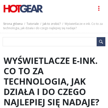
Strona główna
/
Tutoriale
/
Jak to zrobić?
/ Wyświetlacze e-ink. Co to za
technologia, jak działa i do czego najlepiej się nadaje?
WYŚWIETLACZE E-INK.
CO TO ZA
TECHNOLOGIA, JAK
DZIAŁA I DO CZEGO
NAJLEPIEJ SIĘ NADAJE?