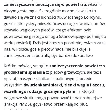
zanieczyszczeń unosząca się w powietrzu
, właśnie
niczym gęsta mgła. Szczególnie mocno zjawisko to
dawało się we znaki ludności XIX wiecznego Londynu,
gdzie setki tysięcy mieszkańców do ogrzewania domów
używało węglowych pieców, czego efektem było
powstawanie gęstego smogu (stanowiącego później tło
wielu powieści). Dziś jest zresztą posobnie, zwłaszcza u
nas, w Polsce, gdzie pieców nadal nie brakuje, a
zanieczyszczenia potrafią być bardzo dokuczliwe.
Krótko mówiąc, smog to
zanieczyszczenie powietrza
produktami spalania
(z pieców grzewczych, ale też i
np. aut, maszyn z silnikami spalinowymi), przede
wszystkim
dwutlenkami siarki, tlenki węgla i azotu,
wszelkiego rodzaju groźnymi pyłami
, z których
najgorsze skutki mogą powodować te najdrobniejsze
(frakcja PM2.5), gdyż łatwo przenikają do płuc,