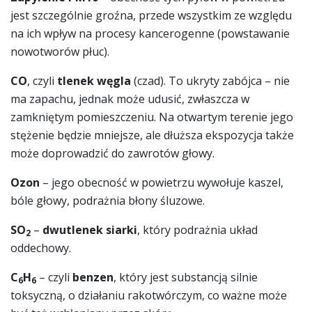
jest szczególnie groźna, przede wszystkim ze względu
na ich wpływ na procesy kancerogenne (powstawanie
nowotworów płuc).
CO
, czyli
tlenek węgla
(czad). To ukryty zabójca – nie
ma zapachu, jednak może udusić, zwłaszcza w
zamkniętym pomieszczeniu. Na otwartym terenie jego
stężenie będzie mniejsze, ale dłuższa ekspozycja także
może doprowadzić do zawrotów głowy.
Ozon
– jego obecność w powietrzu wywołuje kaszel,
bóle głowy, podrażnia błony śluzowe.
SO
–
dwutlenek siarki
, który podrażnia układ
2
oddechowy.
C
H
– czyli
benzen
, który jest substancją silnie
6
6
toksyczną, o działaniu rakotwórczym, co ważne może