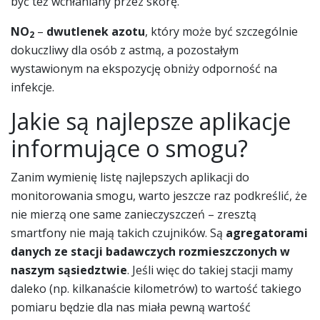
być też wchłaniany przez skórę.
NO
–
dwutlenek azotu
, który może być szczególnie
2
dokuczliwy dla osób z astmą, a pozostałym
wystawionym na ekspozycję obniży odporność na
infekcje.
Jakie są najlepsze aplikacje
informujące o smogu?
Zanim wymienię listę najlepszych aplikacji do
monitorowania smogu, warto jeszcze raz podkreślić, że
nie mierzą one same zanieczyszczeń – zresztą
smartfony nie mają takich czujników. Są
agregatorami
danych ze stacji badawczych rozmieszczonych w
naszym sąsiedztwie
. Jeśli więc do takiej stacji mamy
daleko (np. kilkanaście kilometrów) to wartość takiego
pomiaru będzie dla nas miała pewną wartość