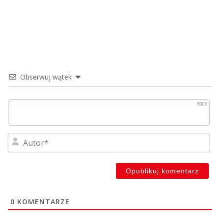
Obserwuj wątek
8000
Au
0
KOMENTARZE