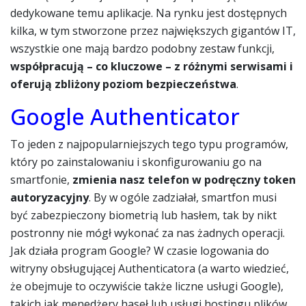
dedykowane temu aplikacje. Na rynku jest dostępnych
kilka, w tym stworzone przez największych gigantów IT,
wszystkie one mają bardzo podobny zestaw funkcji,
współpracują – co kluczowe – z różnymi serwisami i
oferują zbliżony poziom bezpieczeństwa
.
Google Authenticator
To jeden z najpopularniejszych tego typu programów,
który po zainstalowaniu i skonfigurowaniu go na
smartfonie,
zmienia nasz telefon w podręczny token
autoryzacyjny
. By w ogóle zadziałał, smartfon musi
być zabezpieczony biometrią lub hasłem, tak by nikt
postronny nie mógł wykonać za nas żadnych operacji.
Jak działa program Google? W czasie logowania do
witryny obsługującej Authenticatora (a warto wiedzieć,
że obejmuje to oczywiście także liczne usługi Google),
takich jak menedżery haseł lub usługi hostingu plików,