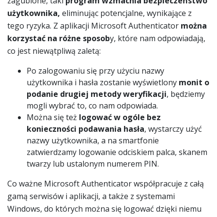
zagubione, taki
program wzmacnia bezpieczeństwo
użytkownika,
eliminując potencjalne, wynikające z
tego ryzyka. Z aplikacji Microsoft Authenticator
można
korzystać na różne sposob
y, które nam odpowiadają,
co jest niewątpliwą zaletą:
Po zalogowaniu się przy użyciu nazwy
użytkownika i hasła zostanie wyświetlony
monit o
podanie drugiej metody weryfikacji
, będziemy
mogli wybrać to, co nam odpowiada.
Można się też
logować w ogóle bez
konieczności podawania hasła
, wystarczy użyć
nazwy użytkownika, a na smartfonie
zatwierdzamy logowanie odciskiem palca, skanem
twarzy lub ustalonym numerem PIN.
Co ważne Microsoft Authenticator współpracuje z całą
gamą serwisów i aplikacji, a także z systemami
Windows, do których można się logować dzięki niemu