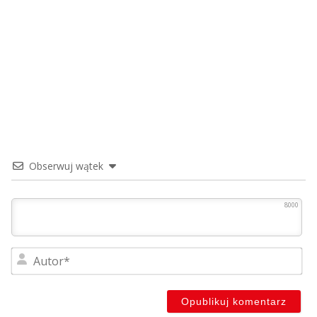
Obserwuj wątek
8000
Au