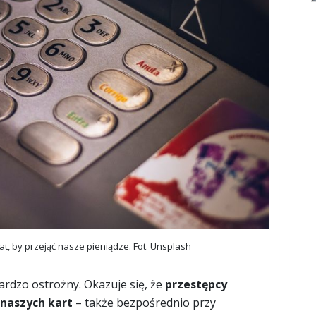
, by przejąć nasze pieniądze. Fot. Unsplash
ardzo ostrożny. Okazuje się, że
przestępcy
 naszych kart
– także bezpośrednio przy