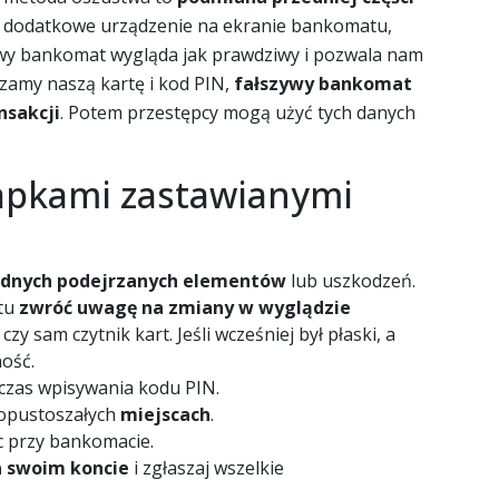
ują dodatkowe urządzenie na ekranie bankomatu,
zywy bankomat wygląda jak prawdziwy i pozwala nam
zamy naszą kartę i kod PIN,
fałszywy bankomat
nsakcji
. Potem przestępcy mogą użyć tych danych
łapkami zastawianymi
adnych podejrzanych elementów
lub uszkodzeń.
atu
zwróć uwagę na zmiany w wyglądzie
czy sam czytnik kart. Jeśli wcześniej był płaski, a
ość.
czas wpisywania kodu PIN.
 opustoszałych
miejscach
.
przy bankomacie.
a swoim koncie
i zgłaszaj wszelkie