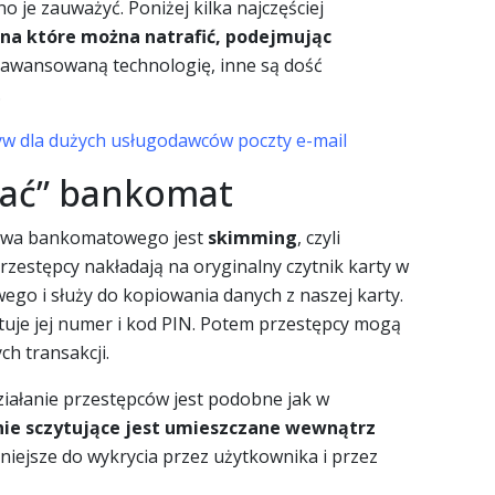
o je zauważyć. Poniżej kilka najczęściej
 na które można natrafić, podejmując
aawansowaną technologię, inne są dość
.
tyw dla dużych usługodawców poczty e-mail
wać” bankomat
stwa bankomatowego jest
skimming
, czyli
przestępcy nakładają na oryginalny czytnik karty w
o i służy do kopiowania danych z naszej karty.
uje jej numer i kod PIN. Potem przestępcy mogą
h transakcji.
ziałanie przestępców jest podobne jak w
nie sczytujące jest umieszczane wewnątrz
udniejsze do wykrycia przez użytkownika i przez