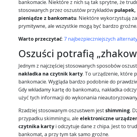
bankomacie. Niektóre z nich są tak sprytne, że trudn
stosowanych przez oszustów przykładów
pułapek,
pieniądze z bankomatu
. Niektóre wykorzystują z
prymitywne, ale wszystkie mogą być bardzo groźne
Warto przeczytać
:
7 najbezpieczniejszych alterna
Oszuści potrafią „zhako
Jednym z najczęściej stosowanych sposobów oszu
nakładka na czytnik karty
. To urządzenie, które 
bankomacie. Wygląda bardzo podobnie do prawdziweg
Gdy wkładamy kartę do bankomatu, nakładka odczyt
użyć tych informacji do wykonania nieautoryzowanyc
Rzadziej stosowanym oszustwem jest
shimming
. D
przypadku skimmingu, ale
elektroniczne urządze
czytnika karty
i odczytuje dane z chipa. Jest to tr
bankomat, a przy tym tak samo groźne.