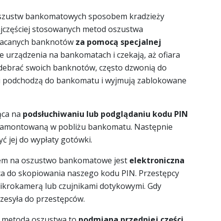
szustw bankomatowych sposobem kradzieży
najczęściej stosowanych metod oszustwa
łacanych banknotów
za pomocą specjalnej
kie urządzenia na bankomatach i czekają, aż ofiara
 odebrać swoich banknotów, często dzwonią do
ci podchodzą do bankomatu i wyjmują zablokowane
ąca na
podsłuchiwaniu lub podglądaniu kodu PIN
ę zamontowaną w pobliżu bankomatu. Następnie
ć jej do wypłaty gotówki.
bem na oszustwo bankomatowe jest
elektroniczna
ca do skopiowania naszego kodu PIN. Przestępcy
mikrokamerą lub czujnikami dotykowymi. Gdy
rzesyła do przestępców.
a metoda oszustwa to
podmiana przedniej części