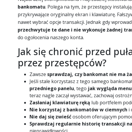
bankomatu
. Polega na tym, że przestępcy instal
przykrywające oryginalny ekran i klawiaturę. Fałs
nawet wybrać opcje transakcji. Jednak gdy wprowad
przechwytuje te dane i nie wykonuje żadnej tra
do ogołocenia naszego konta.
Jak się chronić przed pu
przez przestępców?
Zawsze
sprawdzaj, czy bankomat nie ma ż
Jeśli stale korzystasz z tego samego bankom
przedniego panelu
, tego
jak wygląda menu
teraz nagle zaczął wystawać, zachowaj ostrożn
Zasłaniaj klawiaturę ręką
lub portfelem pod
Nie korzystaj z bankomatów w ciemnych
i
Nie daj się zwieść
osobom oferującym pomoc 
Sprawdzaj regularnie historię transakcji n
nieprawidłowości.