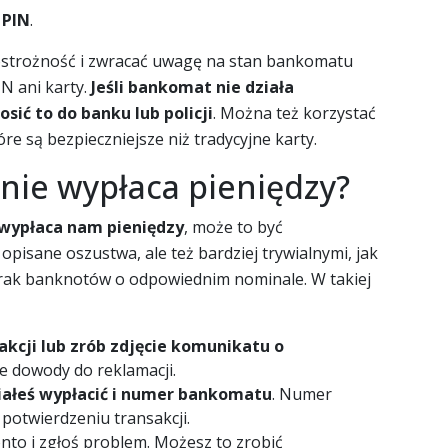
 PIN
.
ostrożność i zwracać uwagę na stan bankomatu
N ani karty.
Jeśli bankomat nie działa
sić to do banku lub policji
. Można też korzystać
óre są bezpieczniejsze niż tradycyjne karty.
nie wypłaca pieniędzy?
e wypłaca nam pieniędzy
, może to być
pisane oszustwa, ale też bardziej trywialnymi, jak
brak banknotów o odpowiednim nominale. W takiej
kcji lub zrób zdjęcie komunikatu o
e dowody do reklamacji.
iałeś wypłacić i numer bankomatu
. Numer
 potwierdzeniu transakcji.
nto i zgłoś problem. Możesz to zrobić