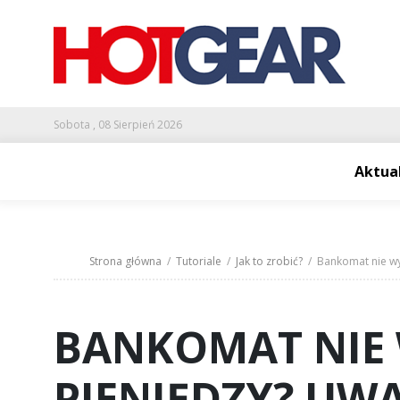
Sobota , 08 Sierpień 2026
Aktua
Strona główna
/
Tutoriale
/
Jak to zrobić?
/ Bankomat nie wyp
BANKOMAT NIE 
PIENIĘDZY? UW