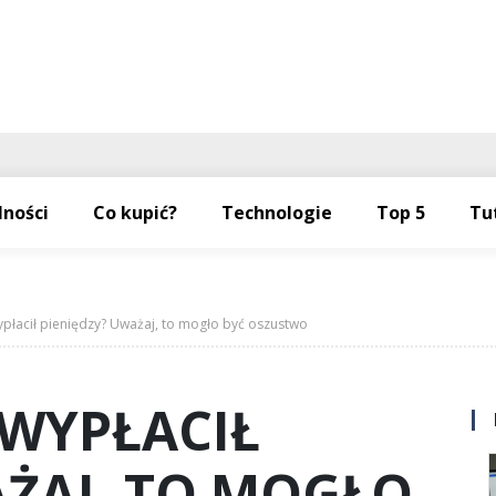
lności
Co kupić?
Technologie
Top 5
Tu
łacił pieniędzy? Uważaj, to mogło być oszustwo
WYPŁACIŁ
AŻAJ, TO MOGŁO