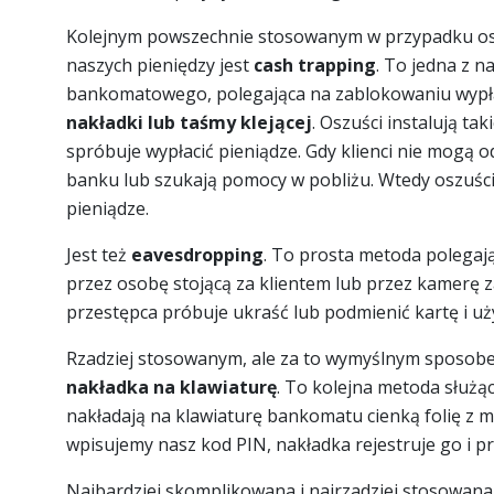
Kolejnym powszechnie stosowanym w przypadku o
naszych pieniędzy jest
cash trapping
. To jedna z 
bankomatowego, polegająca na zablokowaniu wyp
nakładki lub taśmy klejącej
. Oszuści instalują ta
spróbuje wypłacić pieniądze. Gdy klienci nie mogą
banku lub szukają pomocy w pobliżu. Wtedy oszuś
pieniądze.
Jest też
eavesdropping
. To prosta metoda polegaj
przez osobę stojącą za klientem lub przez kamer
przestępca próbuje ukraść lub podmienić kartę i uży
Rzadziej stosowanym, ale za to wymyślnym sposo
nakładka na klawiaturę
. To kolejna metoda służą
nakładają na klawiaturę bankomatu cienką folię z 
wpisujemy nasz kod PIN, nakładka rejestruje go i p
Najbardziej skomplikowana i najrzadziej stosowan