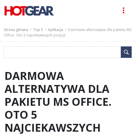
Strona główna
/
Top 5
/
Aplikacje
/ Darmowa alternatywa dla pakietu MS
Office. Oto 5 najciekawszych pozycji
DARMOWA
ALTERNATYWA DLA
PAKIETU MS OFFICE.
OTO 5
NAJCIEKAWSZYCH