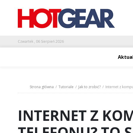
Czwartek , 06 Sierpień 2026
Aktua
Strona główna
/
Tutoriale
/
Jak to zrobić?
/ Internet z komput
INTERNET Z KO
TELEFONU? TO S