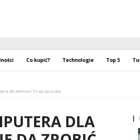
lności
Co kupić?
Technologie
Top 5
Tu
era dla telefonu? To się da zrobić
MPUTERA DLA
IĘ DA ZROBIĆ