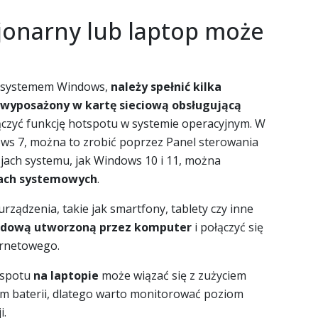
jonarny lub laptop może
 z systemem Windows,
należy spełnić kilka
wyposażony w kartę sieciową obsługującą
ączyć funkcję hotspotu w systemie operacyjnym. W
ws 7, można to zrobić poprzez Panel sterowania
jach systemu, jak Windows 10 i 11, można
ach systemowych
.
ządzenia, takie jak smartfony, tablety czy inne
odową utworzoną przez komputer
i połączyć się
ernetowego.
tspotu
na laptopie
może wiązać się z zużyciem
m baterii, dlatego warto monitorować poziom
i.