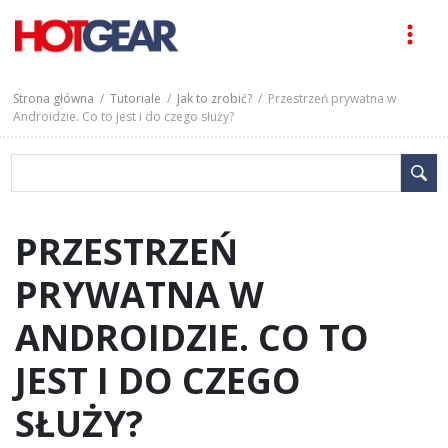
Strona główna
/
Tutoriale
/
Jak to zrobić?
/ Przestrzeń prywatna w
Androidzie. Co to jest i do czego służy?
PRZESTRZEŃ
PRYWATNA W
ANDROIDZIE. CO TO
JEST I DO CZEGO
SŁUŻY?