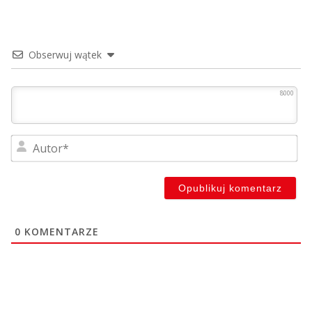
Obserwuj wątek
8000
Au
0
KOMENTARZE