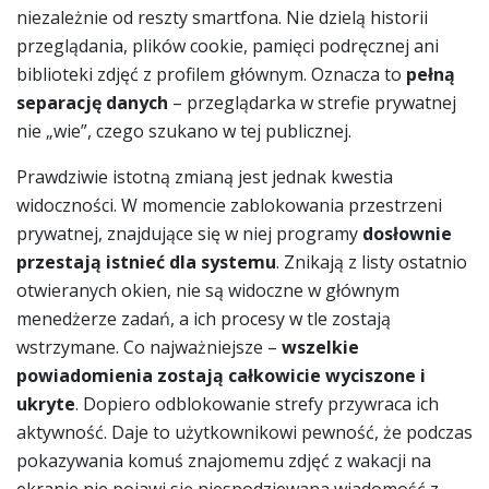
niezależnie od reszty smartfona. Nie dzielą historii
przeglądania, plików cookie, pamięci podręcznej ani
biblioteki zdjęć z profilem głównym. Oznacza to
pełną
separację danych
– przeglądarka w strefie prywatnej
nie „wie”, czego szukano w tej publicznej.
Prawdziwie istotną zmianą jest jednak kwestia
widoczności. W momencie zablokowania przestrzeni
prywatnej, znajdujące się w niej programy
dosłownie
przestają istnieć dla systemu
. Znikają z listy ostatnio
otwieranych okien, nie są widoczne w głównym
menedżerze zadań, a ich procesy w tle zostają
wstrzymane. Co najważniejsze –
wszelkie
powiadomienia zostają całkowicie wyciszone i
ukryte
. Dopiero odblokowanie strefy przywraca ich
aktywność. Daje to użytkownikowi pewność, że podczas
pokazywania komuś znajomemu zdjęć z wakacji na
ekranie nie pojawi się niespodziewana wiadomość z